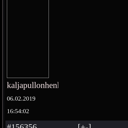
kaljapullonhenki
06.02.2019
16:54:02
#156356
[
+
-
]