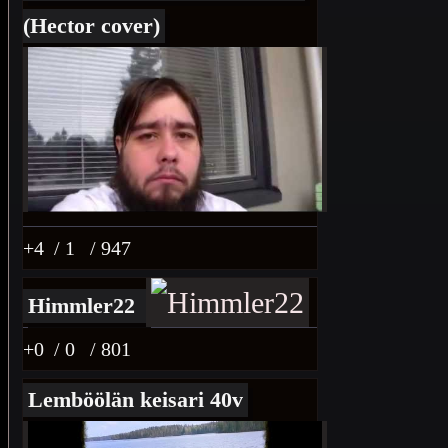
(Hector cover)
+4
/ 1
/ 947
Himmler22
+0
/ 0
/ 801
Lemböölän keisari 40v