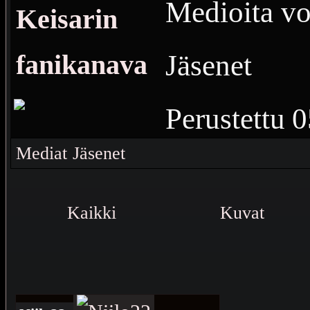
Medioita voi
Keisarin
Jäsenet
fanikanava
Perustettu
0
13
Vierailuj
Mediat
Jäsenet
Niilo22, Mi
Kaikki
Kuvat