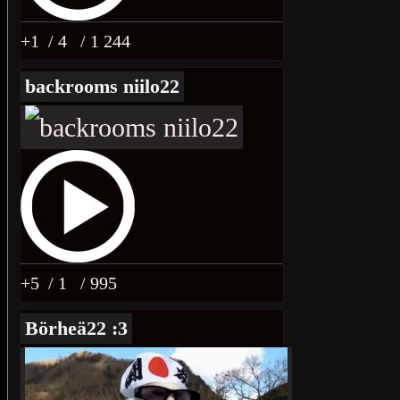
+1
/ 4
/ 1 244
backrooms niilo22
+5
/ 1
/ 995
Börheä22 :3