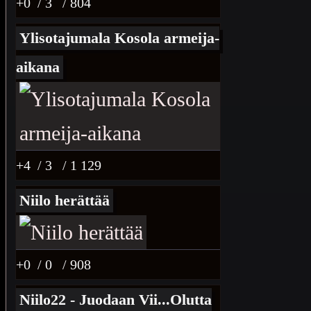
+0
/ 3
/ 804
Ylisotajumala Kosola armeija-
aikana
+4
/ 3
/ 1 129
Niilo herättää
+0
/ 0
/ 908
Niilo22 - Juodaan Vii...Olutta