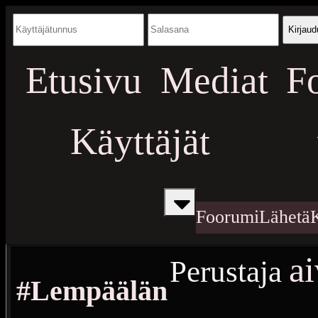
Kirjaud
Etusivu
Mediat
F
Käyttäjät
Foorumi
Lähetä
a
Perustaja
#Lempäälän