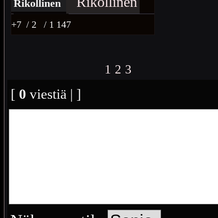
Rikollinen
+7
/ 2
/ 1 147
1
2
3
[
0
viestiä | ]