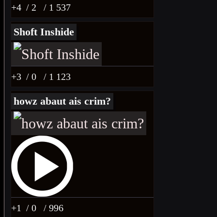
+4
/ 2
/ 1 537
Shoft Inshide
+3
/ 0
/ 1 123
howz abaut ais crim?
+1
/ 0
/ 996