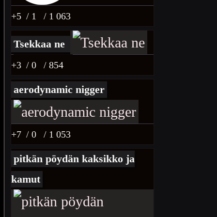
+5
/ 1
/ 1 063
Tsekkaa ne
+3
/ 0
/ 854
aerodynamic nigger
+7
/ 0
/ 1 053
pitkän pöydän kaksikko ja
kamut