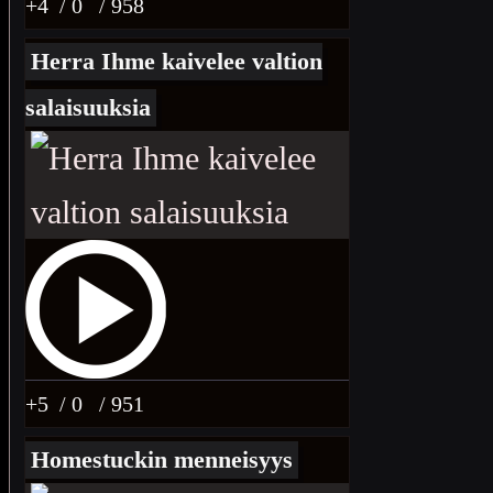
+4
/ 0
/ 958
Herra Ihme kaivelee valtion
salaisuuksia
+5
/ 0
/ 951
Homestuckin menneisyys