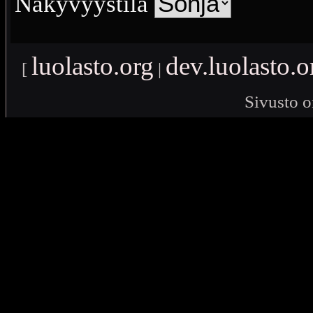
Näkyvyystila
luolasto.org
dev.luolasto.o
[
|
Sivusto o