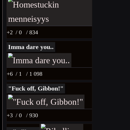
+2
/ 0
/ 834
Imma dare you..
+6
/ 1
/ 1 098
"Fuck off, Gibbon!"
+3
/ 0
/ 930