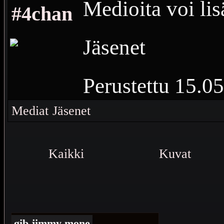
Medioita voi lis
#4chan
Jäsenet
Perustettu
15.05
Vierailuja
927
M
Mediat
Jäsenet
Kaiken paskan a
Kaikki
Kuvat
tarinat, sivulle
gib jimmy mone