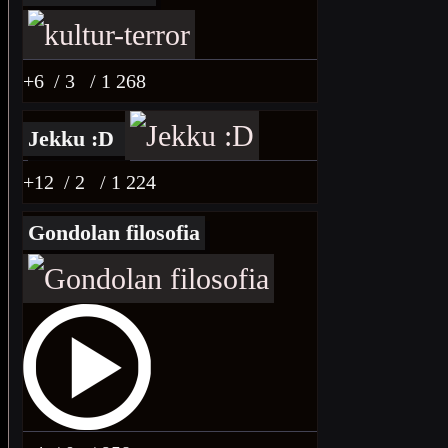
+6
/ 3
/ 1 268
Jekku :D
+12
/ 2
/ 1 224
Gondolan filosofia