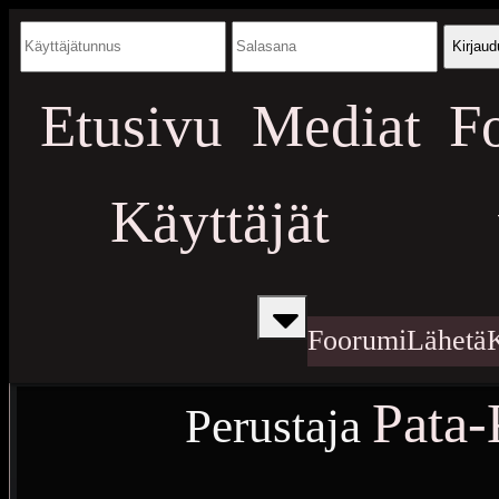
Kirjaud
Etusivu
Mediat
F
Käyttäjät
Foorumi
Lähetä
Pata
Perustaja