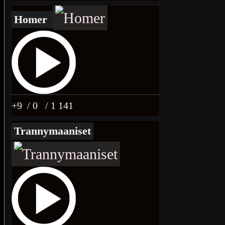
Homer
+9
/ 0
/ 1 141
Trannymaaniset