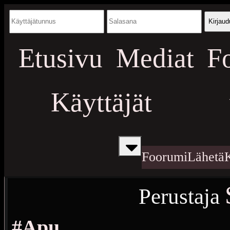
Kirjaud
Etusivu
Mediat
F
Käyttäjät
Foorumi
Lähetä
Perustaja
#Apu