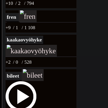
+10
/ 2
/ 794
fren
+9
/ 1
/ 1 108
kaakaovyöhyke
+2
/ 0
/ 528
bileet