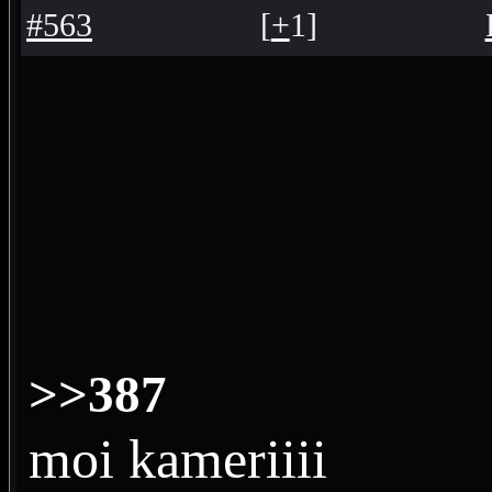
#563
[
+
1
]
>>387
moi kameriiii