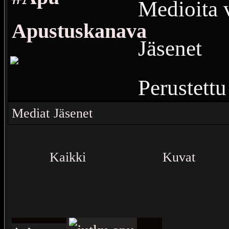
Medioita v
Apustuskanava
Jäsenet
Perustettu
45
Vierail
Mediat
Jäsenet
kaik kien
Kaikki
Kuvat
sammokk