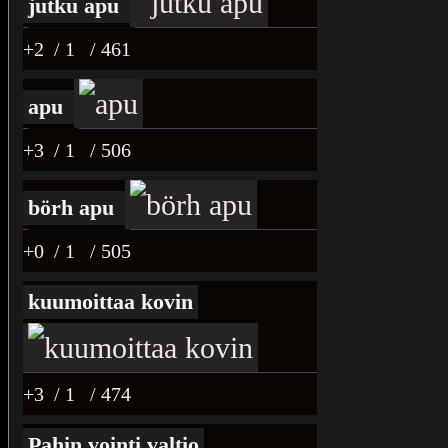
jutku apu
+2
/ 1
/ 461
apu
+3
/ 1
/ 506
börh apu
+0
/ 1
/ 505
kuumoittaa kovin
+3
/ 1
/ 474
Pahin vointi valtio