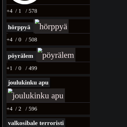
+4
/ 1
/ 578
hörppyä
+4
/ 0
/ 508
pöyrälem
+1
/ 0
/ 499
joulukinku apu
+4
/ 2
/ 596
valkosibale terroristi