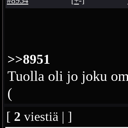
#8954
[
+
-
]
>>8951
Tuolla oli jo joku o
(
[
2
viestiä | ]