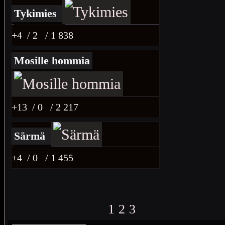
Tykimies
+4
/ 2
/ 1 838
Mosille hommia
+13
/ 0
/ 2 217
Särmä
+4
/ 0
/ 1 455
1
2
3