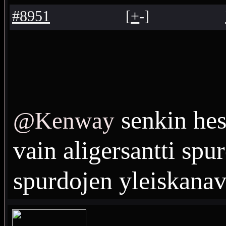
#8951
[
+
-
]
senkin hes
@Kenway
vain aligersantti spu
spurdojen yleiskana