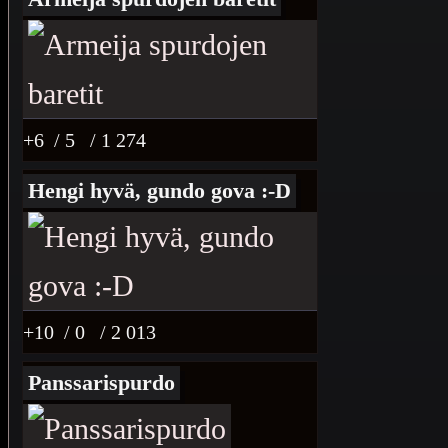
+6
/ 5
/ 1 274
Hengi hyvä, gundo gova :-D
+10
/ 0
/ 2 013
Panssarispurdo