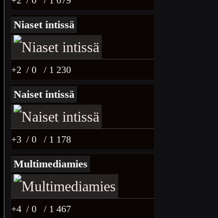
Niaset intissä
+2
/ 0
/ 1 230
Naiset intissä
+3
/ 0
/ 1 178
Multimediamies
+4
/ 0
/ 1 467