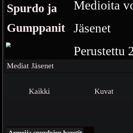
Medioita vo
Spurdo ja
Jäsenet
Gumppanit
Perustettu
10
Vierailu
Mediat
Jäsenet
Spurdoa ja 
Kaikki
Kuvat
Armeija spurdojen baretit