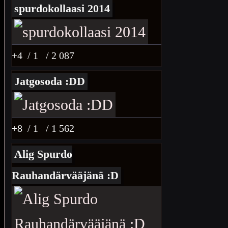
spurdokollaasi 2014
+4
/ 1
/ 2 087
Jatgosoda :DD
+8
/ 1
/ 1 562
Alig Spurdo
Rauhandärvääjänä :D