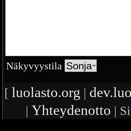
Näkyvyystila
luolasto.org
dev.luo
[
|
Yhteydenotto
|
| Si