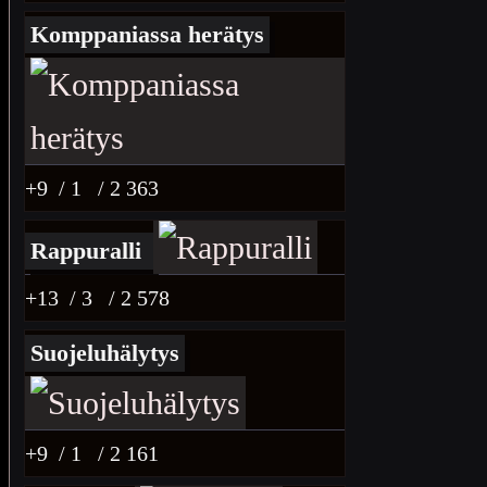
Komppaniassa herätys
+9
/ 1
/ 2 363
Rappuralli
+13
/ 3
/ 2 578
Suojeluhälytys
+9
/ 1
/ 2 161