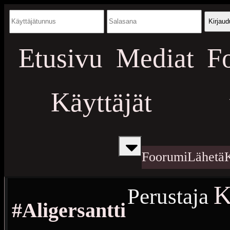
Kirjaud
Etusivu
Mediat
F
Käyttäjät
Foorumi
Lähetä
K
Perustaja
#Aligersantti