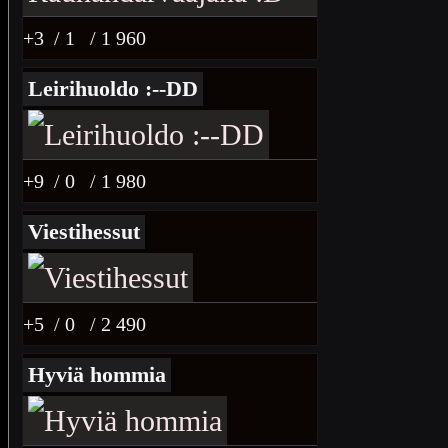
+3
/ 1
/ 1 960
Leirihuoldo :--DD
+9
/ 0
/ 1 980
Viestihessut
+5
/ 0
/ 2 490
Hyviä hommia