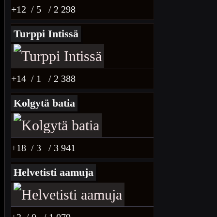
+12
/ 5
/ 2 298
Turppi Intissä
+14
/ 1
/ 2 388
Kolgytä batia
+18
/ 3
/ 3 941
Helvetisti aamuja
+2
/ 0
/ 1 079