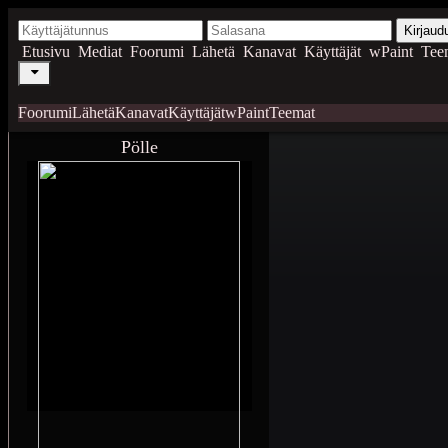
Kirjaud
Etusivu
Mediat
Foorumi
Lähetä
Kanavat
Käyttäjät
wPaint
Tee
Foorumi
Lähetä
Kanavat
Käyttäjät
wPaint
Teemat
Pölle