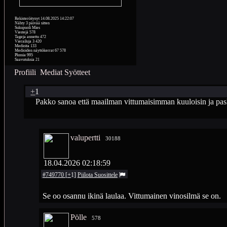
Rekisteröitynyt
14.08.2025 14:22:07
Nähty
3 päivää sitten
Sukupuoli
Mies
Viestejä
578
Tageja annettu
472
Vierailuja
3 420
Medioita
133
Medioiden näyttökerrat
67 578
Plussia
995
Saavutuksia
21
Profiili
Mediat
Syötteet
+
1
Pakko sanoa että maailman vittumaisimman kuuloisin ja pask
valupertti
30188
18.04.2026 02:18:59
#749770
[
+
1
]
Piilota
Suosittele
Se oo osannu ikinä laulaa. Vittumainen vinosilmä se on.
Pölle
578