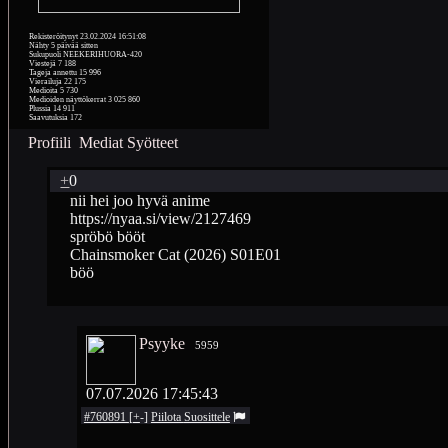
Rekisteröitynyt
23.02.2024 16:51:08
Nähty
5 päivää sitten
Sukupuoli
NEEKERIHUORA-420
Viestejä
7 188
Tageja annettu
15 996
Vierailuja
22 175
Medioita
5 730
Medioiden näyttökerrat
3 025 860
Plussia
14 911
Saavutuksia
172
Profiili
Mediat
Syötteet
+
0
nii hei joo hyvä anime
https://nyaa.si/view/2127469
spröbö bööt
Chainsmoker Cat (2026) S01E01
böö
Psyyke
5959
07.07.2026 17:45:43
#760891
[
+
-
]
Piilota
Suosittele