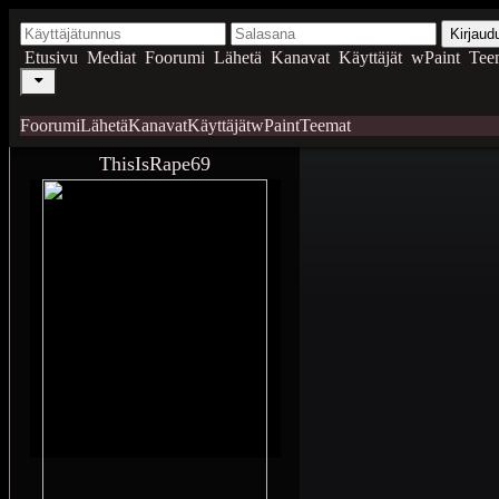
Kirjaud
Etusivu
Mediat
Foorumi
Lähetä
Kanavat
Käyttäjät
wPaint
Tee
Foorumi
Lähetä
Kanavat
Käyttäjät
wPaint
Teemat
ThisIsRape69