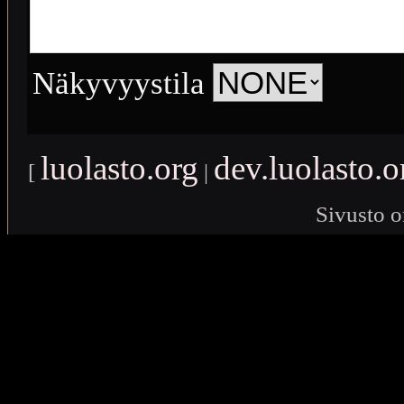
Näkyvyystila
luolasto.org
dev.luolasto.o
[
|
Sivusto o