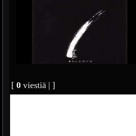
[
0
viestiä | ]