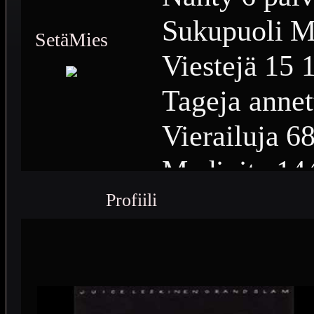
Sukupuoli
M
SetäMies
Viestejä
15 
Tageja annet
Vierailuja
68
Medioita
14
Profiili
Medioiden n
Plussia
6 39
Saavutuksia