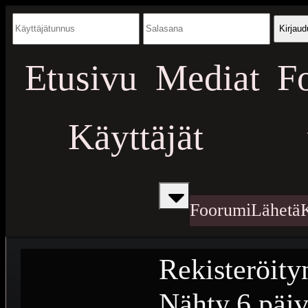
Kirjaud
Etusivu
Mediat
F
Käyttäjät
Foorumi
Lähetä
Rekisteröity
Nähty
6 päiv