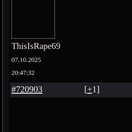
ThisIsRape69
07.10.2025
20:47:32
#720903
[
+
1
]