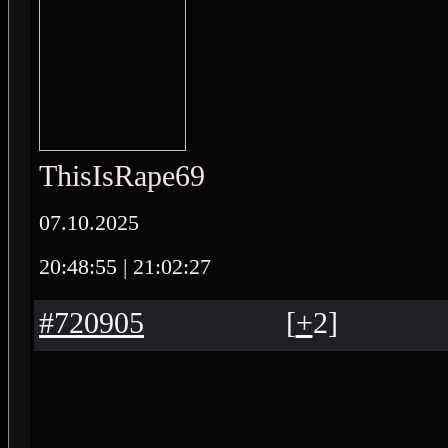
ThisIsRape69
07.10.2025
20:48:55
| 21:02:27
#720905
[
+
2
]