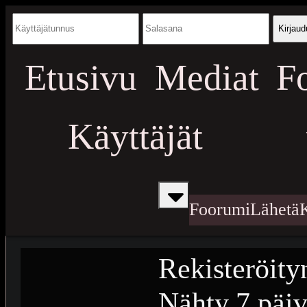
Kirjaud
Etusivu
Mediat
F
Käyttäjät
Foorumi
Lähetä
Rekisteröity
Nähty
7 päiv