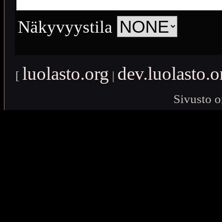
Näkyvyystila
luolasto.org
dev.luolasto.o
[
|
Sivusto o