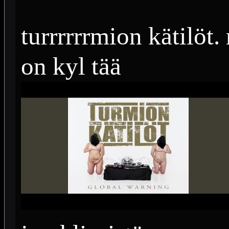
turrrrrrmion kätilöt
on kyl tää