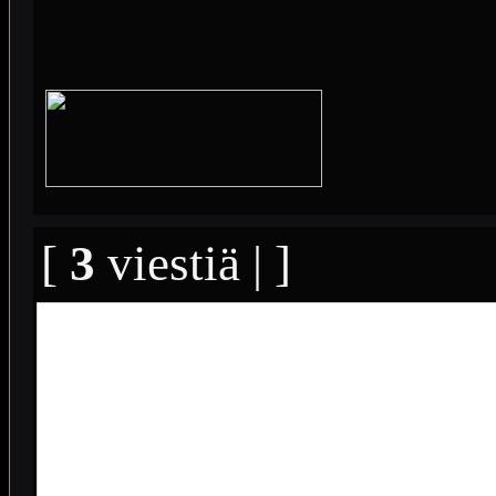
[
3
viestiä | ]