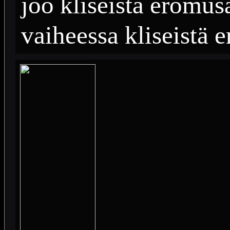
joo kliseistä eromus
vaiheessa kliseistä e