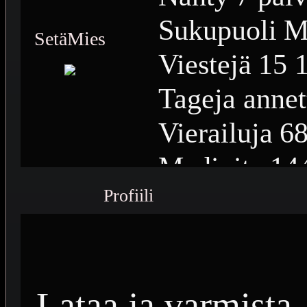
Sukupuoli
M
SetäMies
Viestejä
15 
Tageja annet
Vierailuja
68
Medioita
14
Profiili
Medioiden n
Plussia
6 39
Saavutuksia
Lataa ja varmista