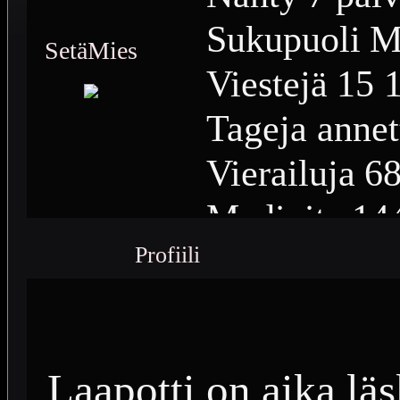
Sukupuoli
M
SetäMies
Viestejä
15 
Tageja annet
Vierailuja
68
Medioita
14
Profiili
Medioiden n
Plussia
6 39
Saavutuksia
Laapotti on aika läs