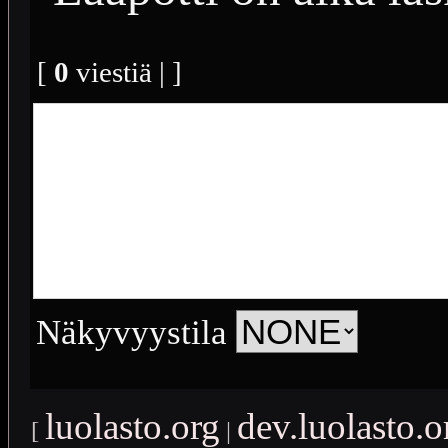
[
0
viestiä | ]
Näkyvyystila
luolasto.org
dev.luolasto.o
[
|