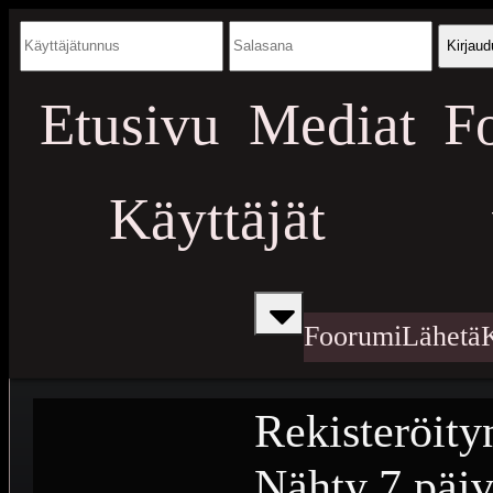
Kirjaud
Etusivu
Mediat
F
Käyttäjät
Foorumi
Lähetä
Rekisteröity
Nähty
7 päiv