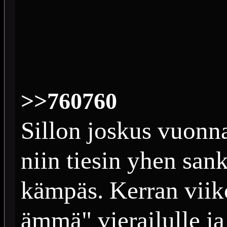
>>760760
Sillon joskus vuonn
niin tiesin yhen san
kämpäs. Kerran viiko
ämmä" vierailulle ja