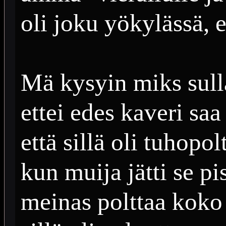
oli joku yökylässä, ei
Mä kysyin miks sull
ettei edes kaveri saa
että sillä oli tuhopo
kun muija jätti se pi
meinas polttaa koko