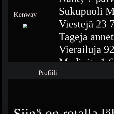
Sukupuoli
M
Kenway
Viestejä
23 
Tageja annet
Vierailuja
92
Medioita
1 
Profiili
Medioiden n
Plussia
15 1
Saavutuksia
Siinä on rotalla l