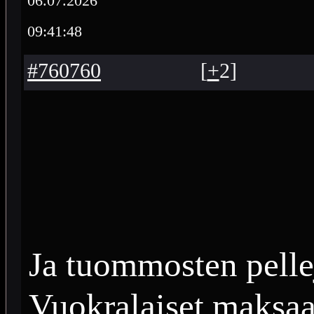
06.07.2026
09:41:48
#760760
[
+
2
]
Ja tuommosten pelle
Vuokralaiset maksa