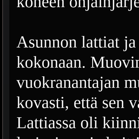
koneen ohjainjärje
Asunnon lattiat ja 
kokonaan. Muovim
vuokranantajan mu
kovasti, että sen v
Lattiassa oli kiin