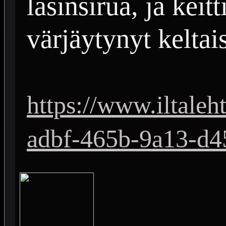
lasinsirua, ja keitt
värjäytynyt keltai
https://www.iltaleh
adbf-465b-9a13-d