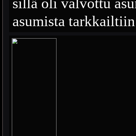
sillä oli valvottu a
asumista tarkkailtiin