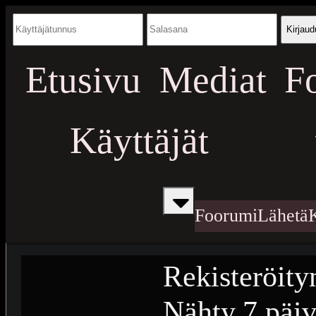
Kirjaud
Etusivu
Mediat
F
Käyttäjät
Foorumi
Lähetä
Rekisteröity
Nähty
7 päiv