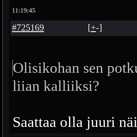
11:19:45
#725169
[
+
-
]
Olisikohan sen potkut
liian kalliiksi?
Saattaa olla juuri nä