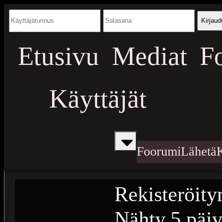
Kirjaud
Etusivu
Mediat
F
Käyttäjät
Foorumi
Lähetä
Rekisteröity
Nähty
5 päiv