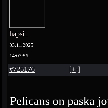
hapsi_
03.11.2025
14:07:56
#725176
[
+
-
]
Pelicans on paska jo