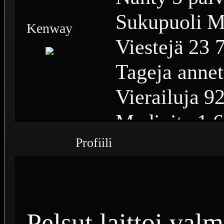
Sukupuoli
M
Kenway
Viestejä
23 
Tageja annet
Vierailuja
92
Medioita
1 
Profiili
Medioiden n
Plussia
15 1
Saavutuksia
Pelsut laittoi val