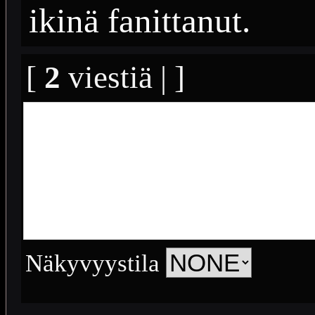
ikinä fanittanut.
[
2
viestiä | ]
Näkyvyystila