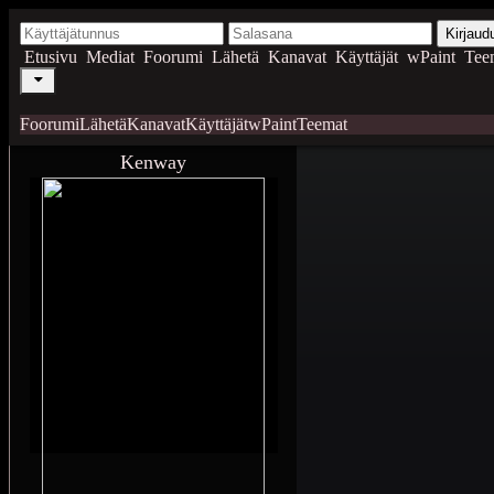
Kirjaud
Etusivu
Mediat
Foorumi
Lähetä
Kanavat
Käyttäjät
wPaint
Tee
Foorumi
Lähetä
Kanavat
Käyttäjät
wPaint
Teemat
Kenway