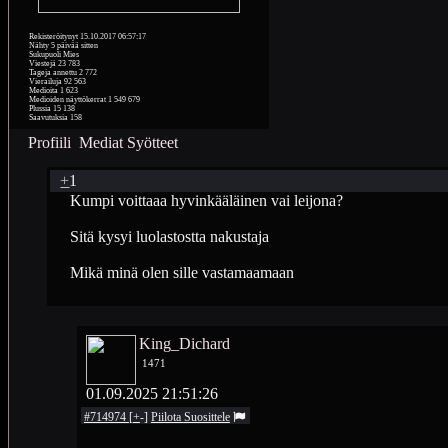
Rekisteröitynyt
15.10.2017 06:57:17
Nähty
5 päivää sitten
Sukupuoli
Mies
Viestejä
23 783
Tageja annettu
2 772
Vierailuja
92 563
Medioita
1 623
Medioiden näyttökerrat
1 549 679
Plussia
15 138
Saavutuksia
158
Profiili
Mediat
Syötteet
+
1
Kumpi voittaaa hyvinkääläinen vai leijona?
Sitä kysyi luolastostta nakustaja
Mikä minä olen sille vastamaamaan
King_Dichard
1471
01.09.2025 21:51:26
#714974
[
+
-
]
Piilota
Suosittele