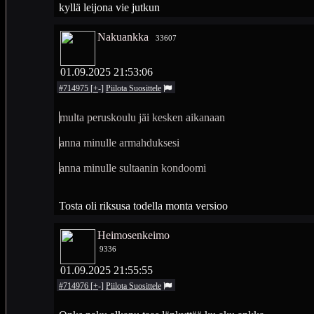
kyllä leijona vie jutkun
Nakuankka
33607
01.09.2025 21:53:06
#714975
[
+
-
]
Piilota
Suosittele
multa peruskoulu jäi kesken aikanaan
anna minulle armahduksesi
anna minulle sultaanin kondoomi
Tosta oli riksusa todella monta versioo
Heimosenkeimo
9336
01.09.2025 21:55:55
#714976
[
+
-
]
Piilota
Suosittele