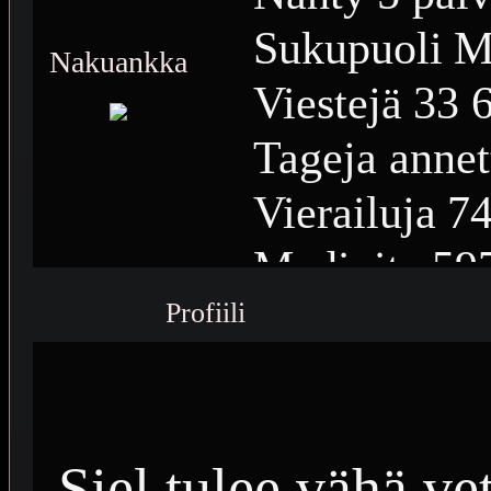
Sukupuoli
M
Nakuankka
Viestejä
33 
Tageja annet
Vierailuja
74
Medioita
59
Profiili
Medioiden n
Plussia
15 6
Saavutuksia
Siel tulee vähä ve