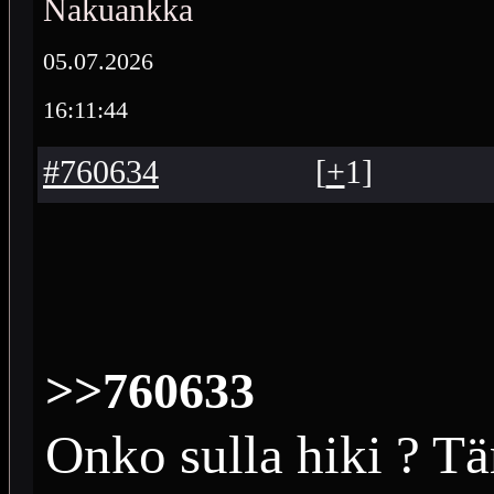
Nakuankka
05.07.2026
16:11:44
#760634
[
+
1
]
>>760633
Onko sulla hiki ? Tä