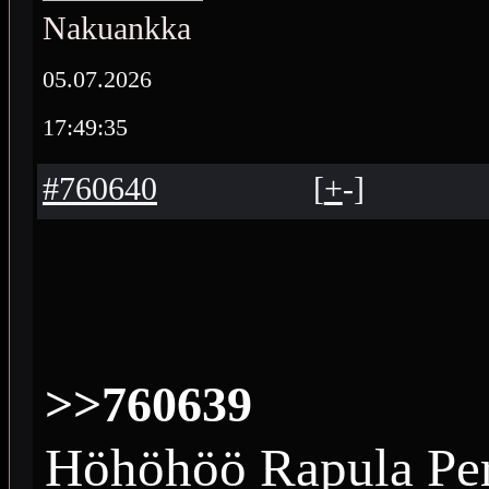
Nakuankka
05.07.2026
17:49:35
#760640
[
+
-
]
>>760639
Höhöhöö Rapula Per