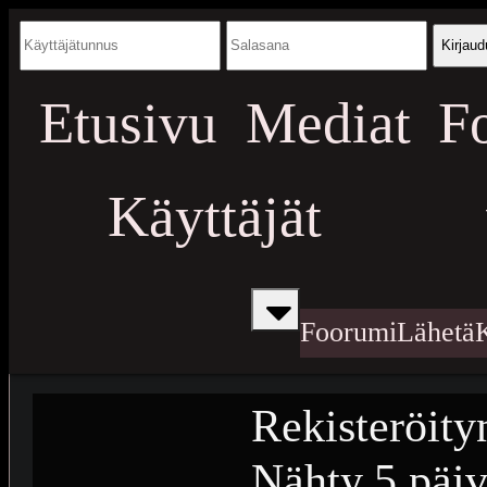
Kirjaud
Etusivu
Mediat
F
Käyttäjät
Foorumi
Lähetä
Rekisteröity
Nähty
5 päiv