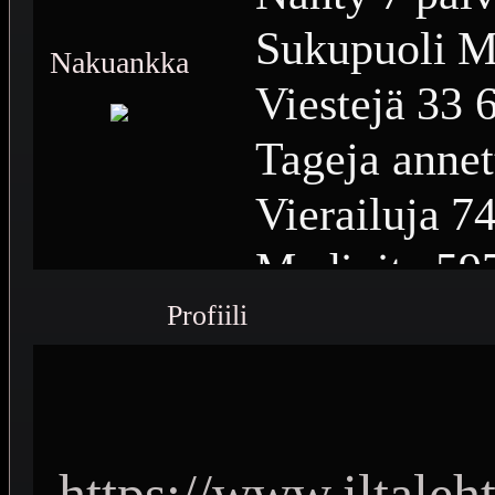
Sukupuoli
M
Nakuankka
Viestejä
33 
Tageja annet
Vierailuja
74
Medioita
59
Profiili
Medioiden n
Plussia
15 7
Saavutuksia
https://www.iltaleht