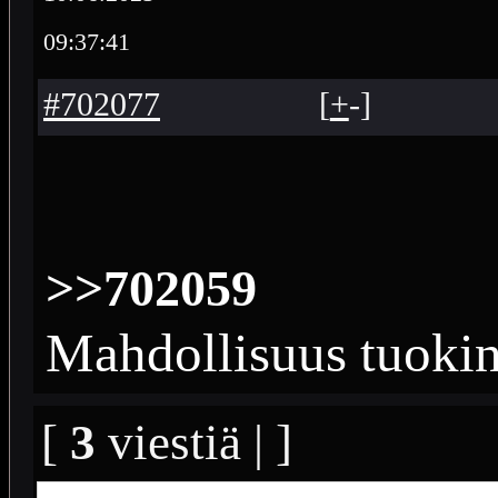
09:37:41
#702077
[
+
-
]
>>702059
Mahdollisuus tuoki
[
3
viestiä | ]