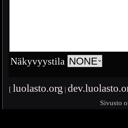
Näkyvyystila
luolasto.org
dev.luolasto.o
[
|
Sivusto o