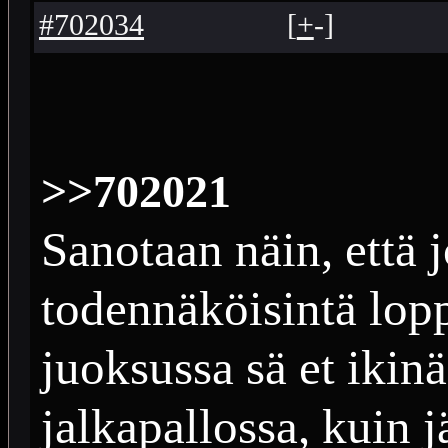
#702034
[
+
-
]
>>702021
Sanotaan näin, että j
todennäköisintä lopp
juoksussa sä et ikin
jalkapallossa, kuin 