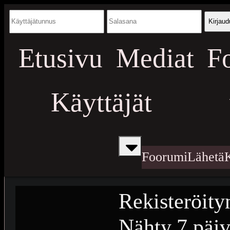
Kirjaud
Etusivu
Mediat
F
Käyttäjät
Foorumi
Lähetä
Rekisteröity
Nähty
7 päiv