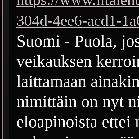
304d-4ee6-acd1-1a
Suomi - Puola, jo
veikauksen kerroin
laittamaan ainakin
nimittäin on nyt n
eloapinoista ettei 