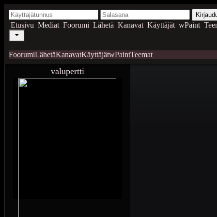
Kirjaud
Etusivu
Mediat
Foorumi
Lähetä
Kanavat
Käyttäjät
wPaint
Tee
Foorumi
Lähetä
Kanavat
Käyttäjät
wPaint
Teemat
valupertti