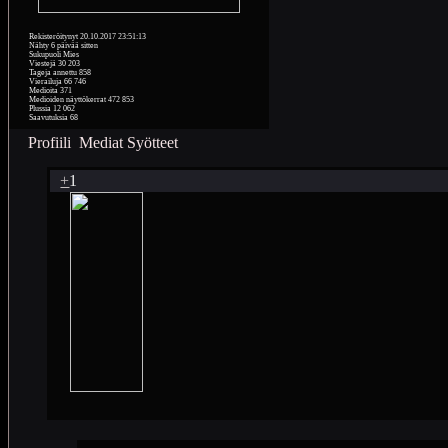
Rekisteröitynyt
20.10.2017 23:51:13
Nähty
6 päivää sitten
Sukupuoli
Mies
Viestejä
30 203
Tageja annettu
858
Vierailuja
66 746
Medioita
371
Medioiden näyttökerrat
472 853
Plussia
12 062
Saavutuksia
68
Profiili
Mediat
Syötteet
+
1