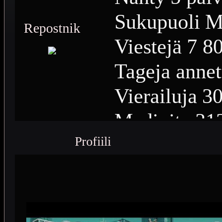
Sukupuoli
M
Repostnik
Viestejä
7 8
Tageja annet
Vierailuja
30
Medioita
31
Profiili
Medioiden n
Plussia
1 86
Saavutuksia