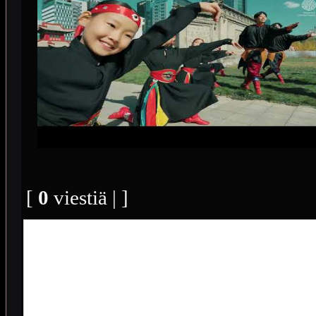
[
0
viestiä | ]