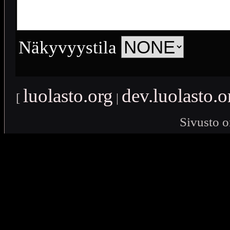
Näkyvyystila
luolasto.org
dev.luolasto.o
[
|
Sivusto o