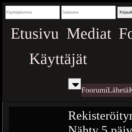
Kirjaud
Etusivu
Mediat
F
Käyttäjät
Foorumi
Lähetä
Rekisteröity
Nähty
5 päiv