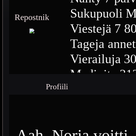
Sukupuoli
M
Repostnik
Viestejä
7 8
Tageja annet
Vierailuja
30
Medioita
31
Profiili
Medioiden n
Plussia
1 86
Saavutuksia
Aah, Norja voitti,