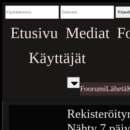
Kirjaud
Etusivu
Mediat
F
Käyttäjät
Foorumi
Lähetä
Rekisteröity
Nähty
7 päiv