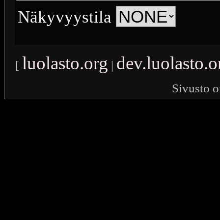
Näkyvyystila
luolasto.org
dev.luolasto.o
[
|
Sivusto o