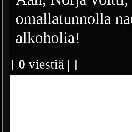
omallatunnolla na
alkoholia!
[
0
viestiä | ]