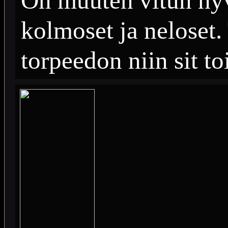
On muuten vitun hy
kolmoset ja neloset.
torpeedon niin sit to