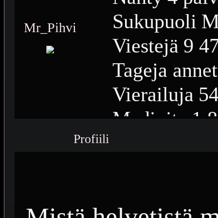
Sukupuoli
M
Mr_Pihvi
Viestejä
9 4
Tageja annet
Vierailuja
54
Medioita
1 
Profiili
Medioiden n
Plussia
12 2
Saavutuksia
Mistä helvetistä 