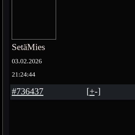
SetäMies
03.02.2026
21:24:44
#736437
[
+
-
]