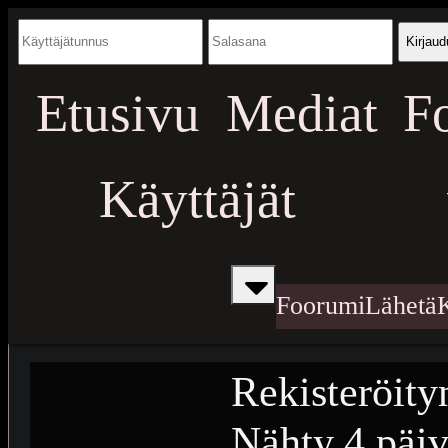
Kirjaud
Etusivu
Mediat
F
Käyttäjät
Foorumi
Lähetä
Rekisteröity
Nähty
4 päiv