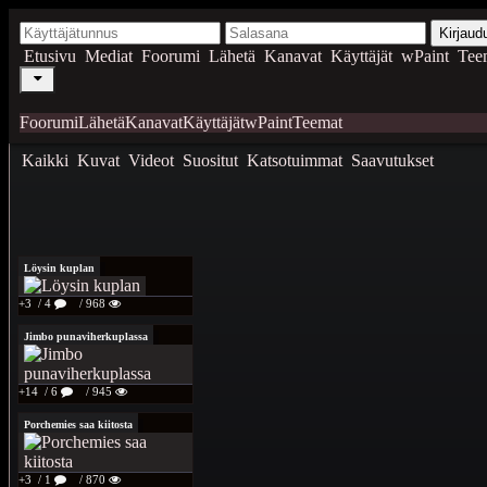
Kirjaud
Etusivu
Mediat
Foorumi
Lähetä
Kanavat
Käyttäjät
wPaint
Tee
Foorumi
Lähetä
Kanavat
Käyttäjät
wPaint
Teemat
Kaikki
Kuvat
Videot
Suositut
Katsotuimmat
Saavutukset
Löysin kuplan
+3
/ 4
/ 968
Jimbo punaviherkuplassa
+14
/ 6
/ 945
Porchemies saa kiitosta
+3
/ 1
/ 870