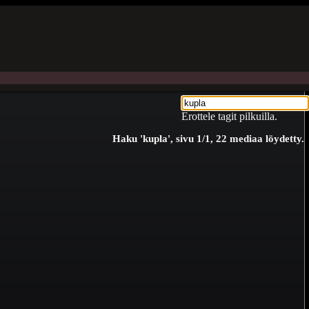
Erottele tagit pilkuilla.
Haku '
kupla
', sivu
1
/
1
,
22
mediaa löydetty.