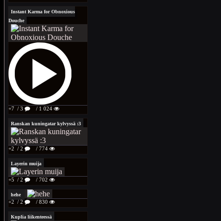
Instant Karma for Obnoxious
Douche
+7
/ 3
/ 1 024
Ranskan kuningatar kylvyssä :3
+2
/ 2
/ 774
Layerin muija
+5
/ 2
/ 702
hehe
+2
/ 2
/ 830
Kuplia liikenteessä