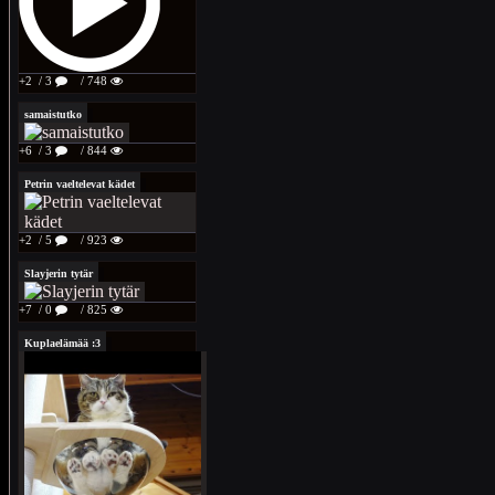
+2
/ 3
/ 748
samaistutko
+6
/ 3
/ 844
Petrin vaeltelevat kädet
+2
/ 5
/ 923
Slayjerin tytär
+7
/ 0
/ 825
Kuplaelämää :3