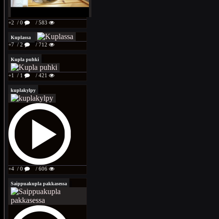
+2
/ 0
/ 583
Kuplassa
+7
/ 2
/ 712
Kupla puhki
+1
/ 1
/ 421
kuplakylpy
+4
/ 0
/ 606
Saippuakupla pakkasessa