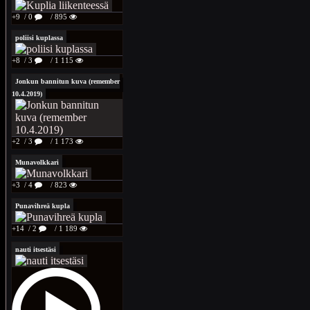
+9
/ 0
/ 895
poliisi kuplassa
+8
/ 3
/ 1 115
Jonkun bannitun kuva (remember
10.4.2019)
+2
/ 3
/ 1 173
Munavolkkari
+3
/ 4
/ 823
Punavihreä kupla
+14
/ 2
/ 1 189
nauti itsestäsi