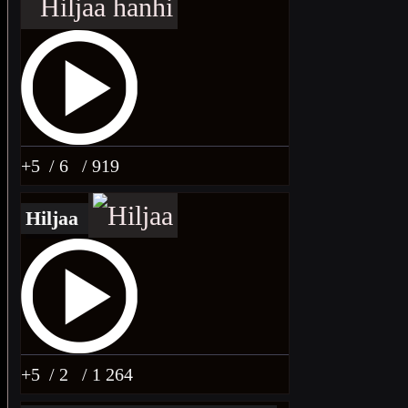
+5
/ 6
/ 919
Hiljaa
+5
/ 2
/ 1 264