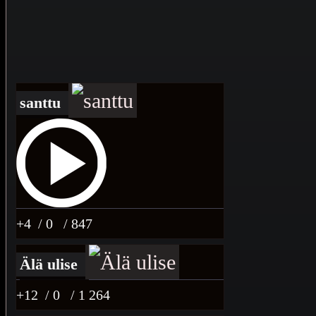
santtu
+4
/ 0
/ 847
Älä ulise
+12
/ 0
/ 1 264