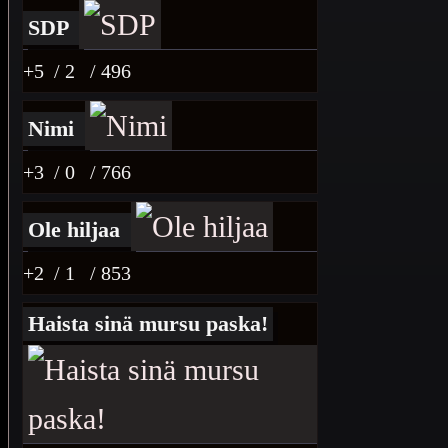
SDP
+5
/ 2
/ 496
Nimi
+3
/ 0
/ 766
Ole hiljaa
+2
/ 1
/ 853
Haista sinä mursu paska!