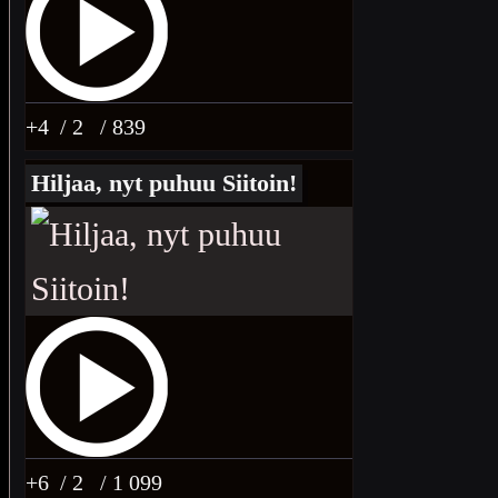
+4
/ 2
/ 839
Hiljaa, nyt puhuu Siitoin!
+6
/ 2
/ 1 099