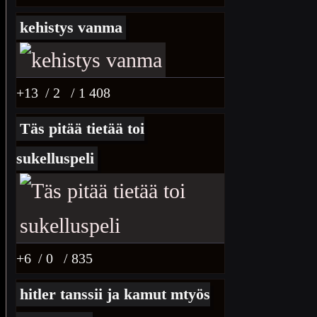
kehistys vanma
+13
/ 2
/ 1 408
Täs pitää tietää toi
sukelluspeli
+6
/ 0
/ 835
hitler tanssii ja kamut mtyös