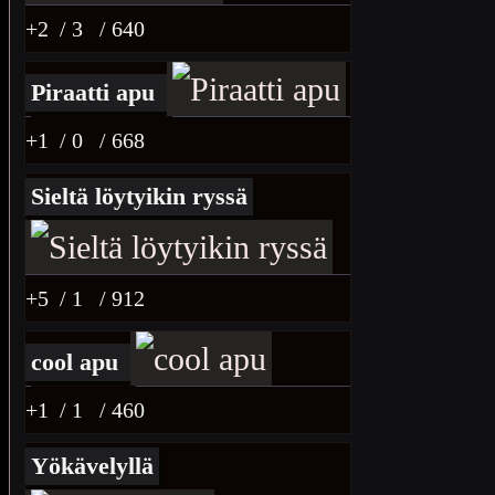
+2
/ 3
/ 640
Piraatti apu
+1
/ 0
/ 668
Sieltä löytyikin ryssä
+5
/ 1
/ 912
cool apu
+1
/ 1
/ 460
Yökävelyllä