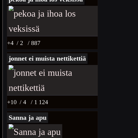
+4
/ 2
/ 887
jonnet ei muista nettikettiä
+10
/ 4
/ 1 124
Sanna ja apu