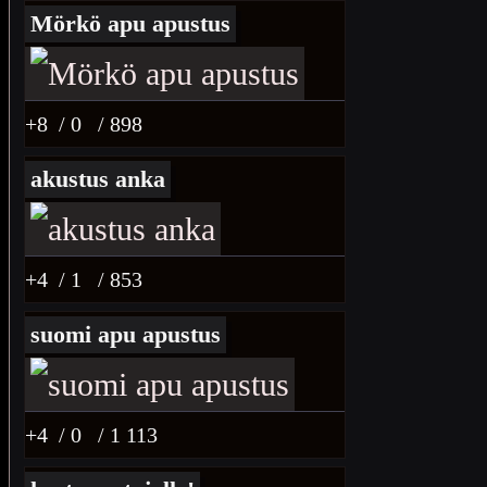
Mörkö apu apustus
+8
/ 0
/ 898
akustus anka
+4
/ 1
/ 853
suomi apu apustus
+4
/ 0
/ 1 113