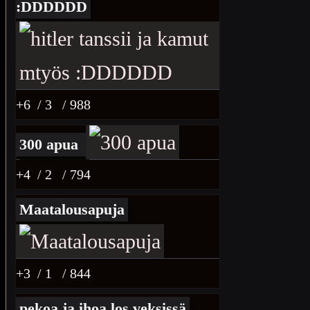
:DDDDDD
+6
/ 3
/ 988
300 apua
+4
/ 2
/ 794
Maatalousapuja
+3
/ 1
/ 844
pekoa ja ihoa los veksissä