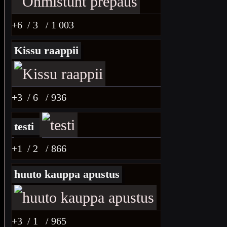
+6
/ 3
/ 1 003
Kissu raappii
+3
/ 6
/ 936
testi
+1
/ 2
/ 866
huuto kauppa apustus
+3
/ 1
/ 965