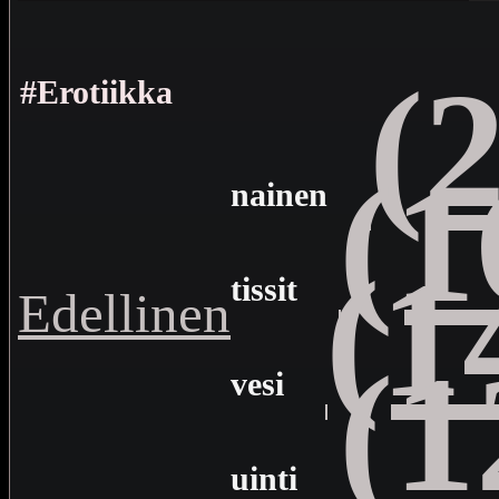
(
#Erotiikka
(1
nainen
(1
tissit
Edellinen
(1
vesi
uinti