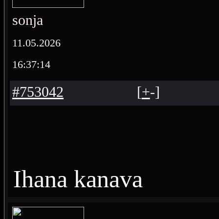
sonja
11.05.2026
16:37:14
#753042
[
+
-
]
Ihana kanava