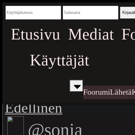
Kirjaud
Etusivu
Mediat
F
Käyttäjät
Foorumi
Lähetä
Edellinen
@sonja