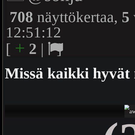
708
näyttökertaa,
5
12:51:12
+
[
2
|
]
Missä kaikki hyvät