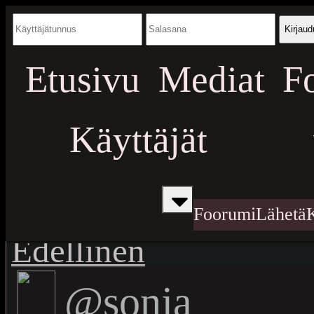
Kirjaud
Etusivu
Mediat
F
Käyttäjät
Foorumi
Lähetä
Edellinen
@sonja