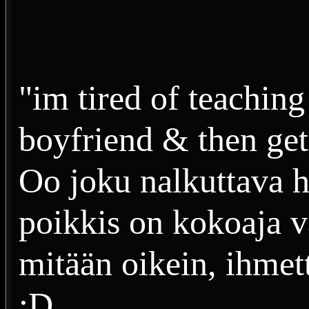
"im tired of teachin
boyfriend & then ge
Oo joku nalkuttava h
poikkis on kokoaja vä
mitään oikein, ihmett
:D