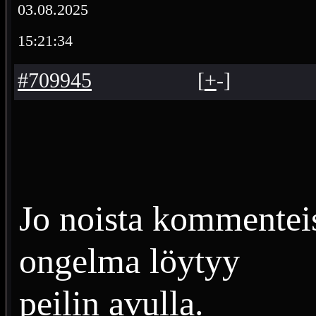
03.08.2025
15:21:34
#709945
[
+
-
]
Jo noista kommenteist
ongelma löytyy
peilin avulla.