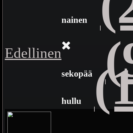
(
nainen
(
Edellinen
(
sekopää
hullu