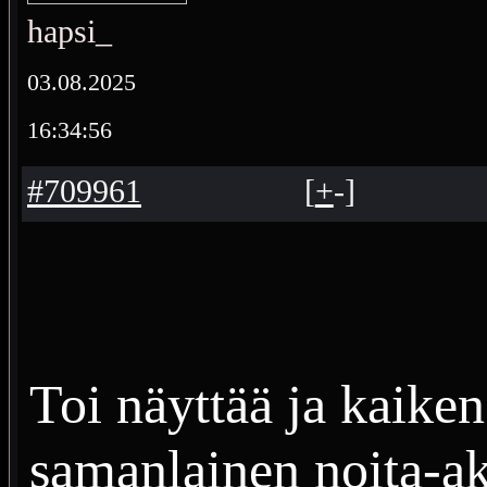
hapsi_
03.08.2025
16:34:56
#709961
[
+
-
]
Toi näyttää ja kaiken
samanlainen noita-a