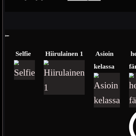
⭰
Selfie
Hiirulainen 1
Asioin
h
kelassa
fä