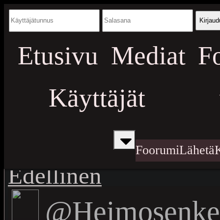
Kirjaud
Etusivu
Mediat
F
Käyttäjät
Foorumi
Lähetä
Edellinen
@Heimosenke