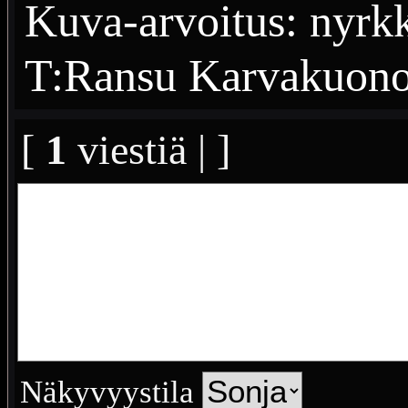
Kuva-arvoitus: nyrkk
T:Ransu Karvakuon
[
1
viestiä | ]
Näkyvyystila