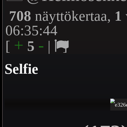
708
näyttökertaa,
1
06:35:44
+
-
[
5
|
]
Selfie