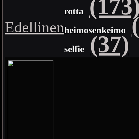
(173
rotta
Edellinen
heimosenkeimo
(37)
selfie