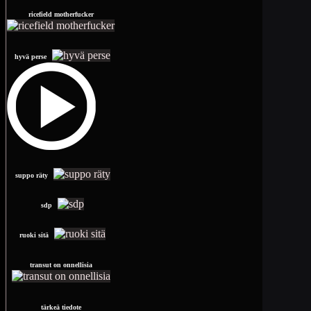
ricefield motherfucker
hyvä perse
suppo räty
sdp
ruoki sitä
transut on onnellisia
tärkeä tiedote