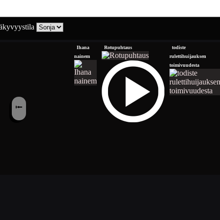
kyvyystila
Ihana
Rotupuhtaus
todiste
nainem
rulettihuijauksen
toimivuudesta
⭰