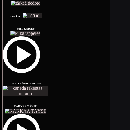
mää töis
kuka tappelee
canada rakentaa muurin
KAKKAA TÄYSII