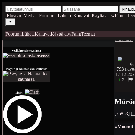
Kirjaud
Etusivu
Mediat
Foorumi
Lähetä
Kanavat
Käyttäjät
wPaint
Tee
Foorumi
Lähetä
Kanavat
Käyttäjät
wPaint
Teemat
Edellinen
vesijohto pistorasiassa
@
793
näytt
Psyyke ja Nakuankka saunassa
17.12.202
[
+
2
|
Tissit
Mörön
[
75853
] [
t
#Muumit