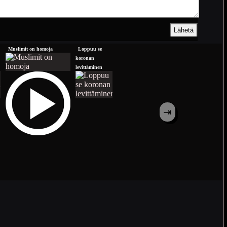
Muslimit on homoja
Loppuu se
Kun ei oo Lambia
:3
koronan
levittäminen
⇥