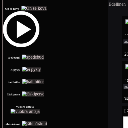
Edellinen
On se kova
1
#6
2
spedebud
ei pysty
1
hail hitler
#6
läskiperse
Vo
vuokra-antaja
[
rähinäränni