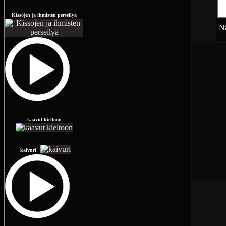
Kissojen ja ihmisten perseilyä
Nä
kaavut kieltoon
kaivuri