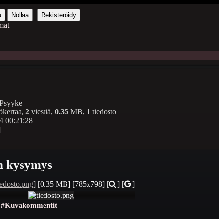
u
Nollaa
Rekisteröidy
mat
Psyyke
ökertaa,
2
viestiä,
0.35
MB,
1
tiedosto
4 00:21:28
]
 kysymys
iedosto.png
]
[0.35 MB]
[785x798]
[
] [
]
#Kuvakommentit