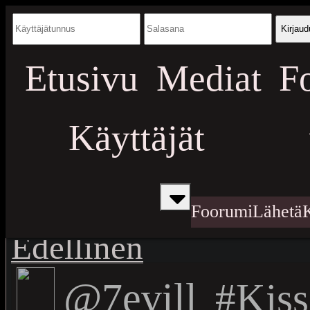
Kirjaud
Etusivu
Mediat
F
Käyttäjät
Foorumi
Lähetä
Edellinen
@7evill
#Kiss