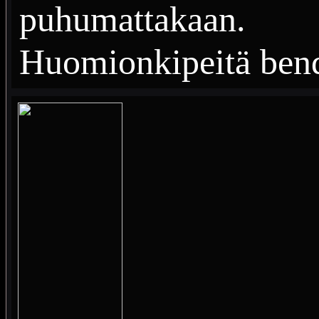
puhumattakaan.
Huomionkipeitä bend