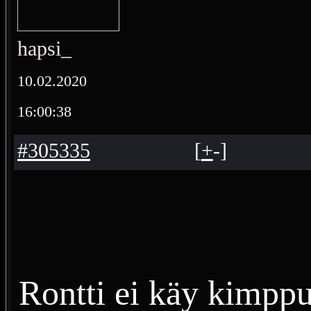
hapsi_
10.02.2020
16:00:38
#305335
[
+
-
]
Rontti ei käy kimpp