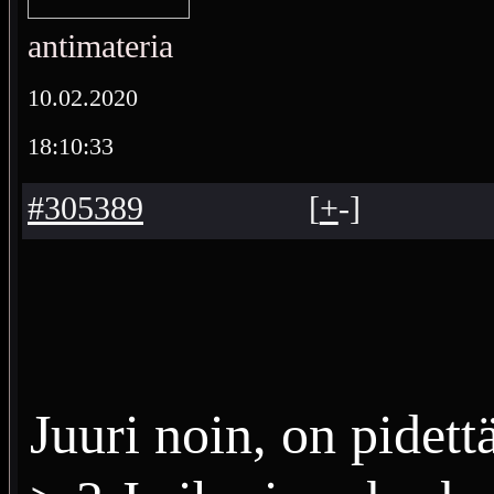
antimateria
10.02.2020
18:10:33
#305389
[
+
-
]
Juuri noin, on pidett