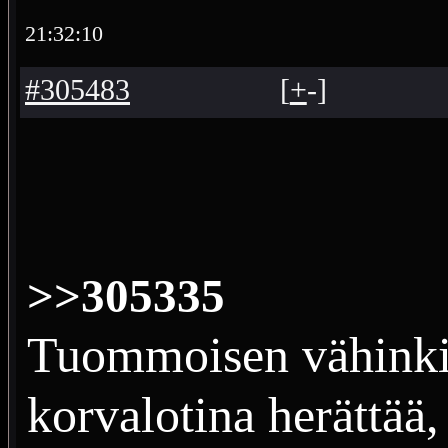
21:32:10
#305483
[
+
-
]
>>305335
Tuommoisen vähinki
korvalotina herättää,