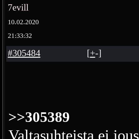
7evill
10.02.2020
21:33:32
#305484
[
+
-
]
>>305389
Valtasuhteista ei jous