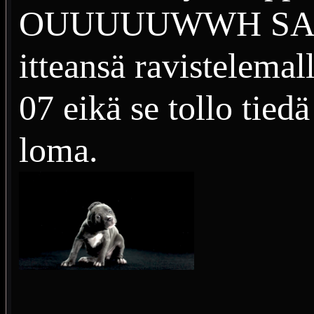
OUUUUUWWH SAATA
itteansä ravistelemal
07 eikä se tollo tied
loma.