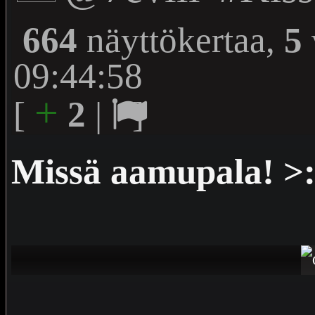
664
näyttökertaa,
5
09:44:58
+
[
2
|
]
Missä aamupala! >