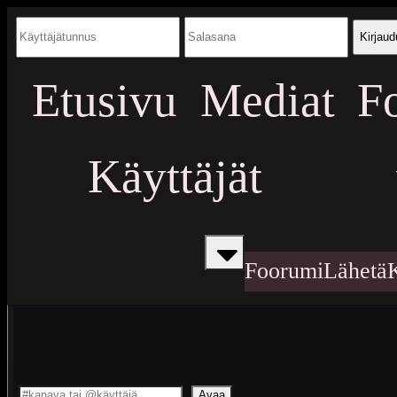
Kirjaud
Etusivu
Mediat
F
Käyttäjät
Foorumi
Lähetä