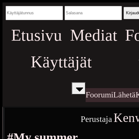
Kirjaud
Etusivu
Mediat
F
Käyttäjät
Foorumi
Lähetä
Ken
Perustaja
#My summer