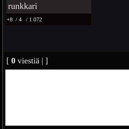
+8
/ 4
/ 1 072
[
0
viestiä | ]