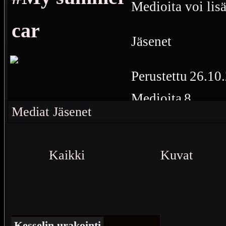
Medioita voi lisä
car
Jäsenet
Perustettu
26.10
Medioita
8
Mediat
Jäsenet
Msc
Kaikki
Kuvat
Kesselin urakointi