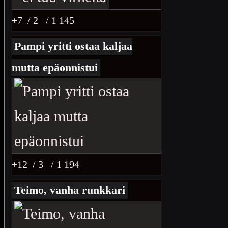
+7
/ 2
/ 1 145
Pampi yritti ostaa kaljaa
mutta epäonnistui
+12
/ 3
/ 1 194
Teimo, vanha runkkari