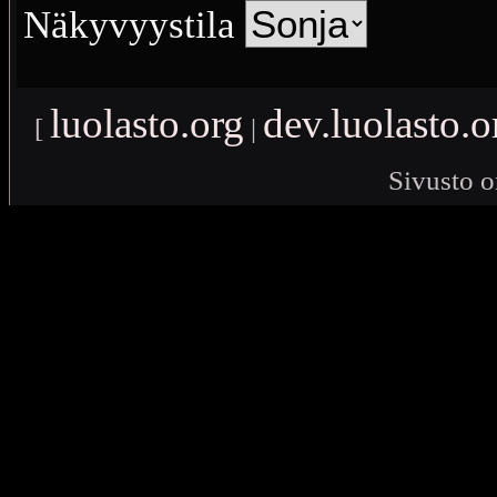
Näkyvyystila
luolasto.org
dev.luolasto.o
[
|
Sivusto o