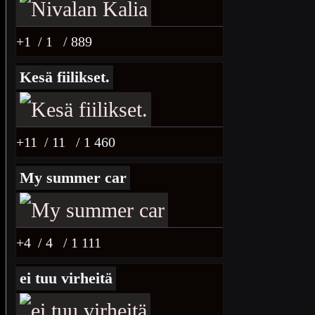
+1
/ 1
/ 889
Kesä fiilikset.
+11
/ 11
/ 1 460
My summer car
+4
/ 4
/ 1 111
ei tuu virheitä