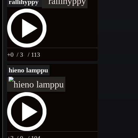
rallihyppy
+0
/ 3
/ 113
hieno lamppu
+3
/ 0
/ 104