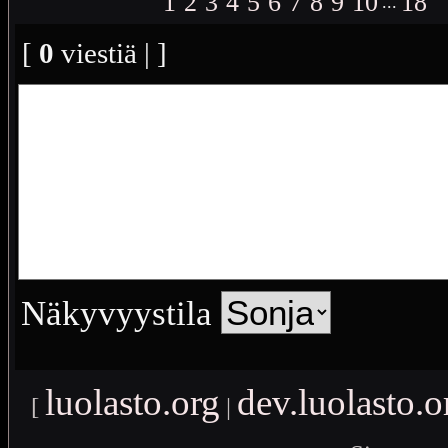
1
2
3
4
5
6
7
8
9
10
18
...
[
0
viestiä | ]
Näkyvyystila
luolasto.org
dev.luolasto.o
[
|