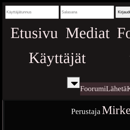
Kirjaud
Etusivu
Mediat
F
Käyttäjät
Foorumi
Lähetä
Mirke
Perustaja