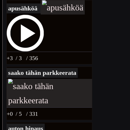
apusähköä
+3
/ 3
/ 356
saako tähän parkkeerata
+0
/ 5
/ 331
auton hinaus