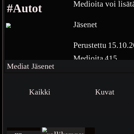
Medioita voi lisät
#Autot
Jäsenet
Perustettu
15.10.2
Medioita
415
Mediat
Jäsenet
Autoihin liittyvät
Kaikki
Kuvat