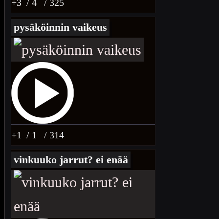
+3
/ 4
/ 325
pysäköinnin vaikeus
+1
/ 1
/ 314
vinkuuko jarrut? ei enää