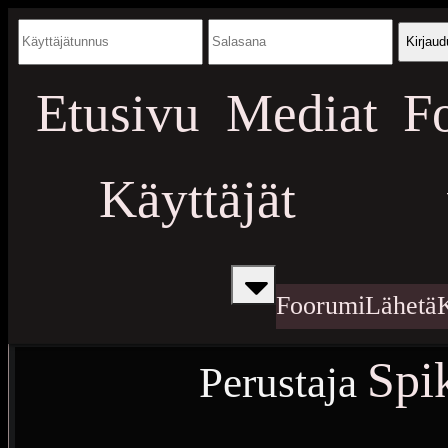
Kirjaud
Etusivu
Mediat
F
Käyttäjät
Foorumi
Lähetä
Spi
Perustaja