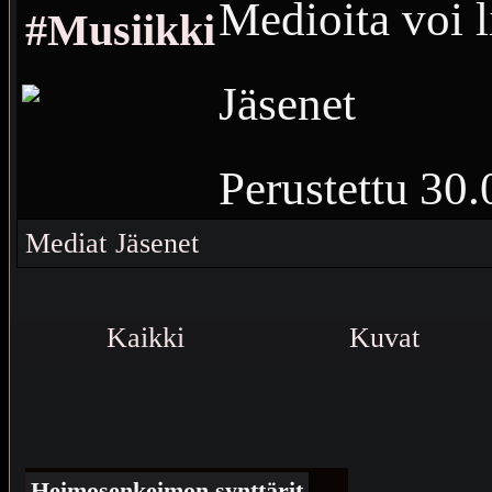
Medioita voi l
#Musiikki
Jäsenet
Perustettu
30.
Vierailuja
17 
Mediat
Jäsenet
Kaikki musiik
Kaikki
Kuvat
Heimosenkeimon synttärit