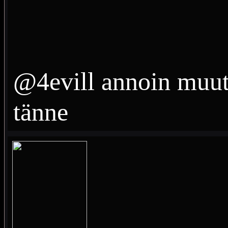
@4evill annoin muute
tänne