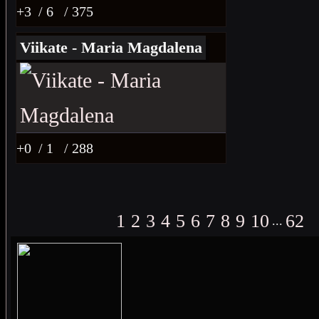
+3
/ 6
/ 375
Viikate - Maria Magdalena
+0
/ 1
/ 288
1
2
3
4
5
6
7
8
9
10
62
...