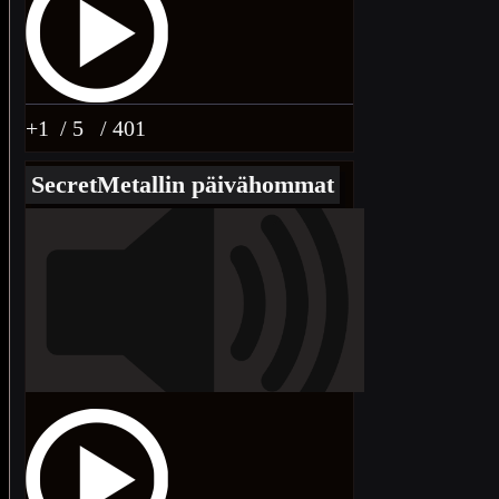
+1
/ 5
/ 401
SecretMetallin päivähommat