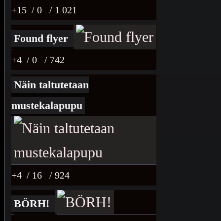
+15
/ 0
/ 1 021
Found flyer
+4
/ 0
/ 742
Näin taltutetaan
mustekalapupu
+4
/ 16
/ 924
BÖRH!