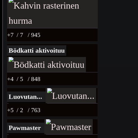
+7
/ 7
/ 945
Bödkatti aktivoituu
+4
/ 5
/ 848
Luovutan...
+5
/ 2
/ 763
Pawmaster