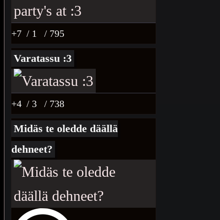
+7
/ 1
/ 795
Varatassu :3
+4
/ 3
/ 738
Midäs te oledde däällä
dehneet?