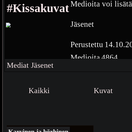
Medioita voi lisät
#Kissakuvat
Jäsenet
Perustettu
14.10.2
Medioita
4864
Mediat
Jäsenet
kissakuvat
Kaikki
Kuvat
Karvinen ja börhinen