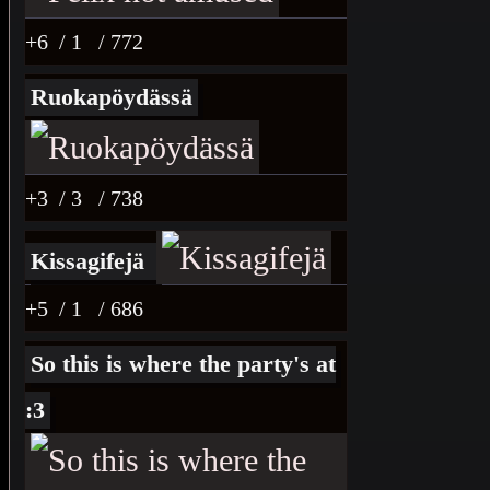
+6
/ 1
/ 772
Ruokapöydässä
+3
/ 3
/ 738
Kissagifejä
+5
/ 1
/ 686
So this is where the party's at
:3