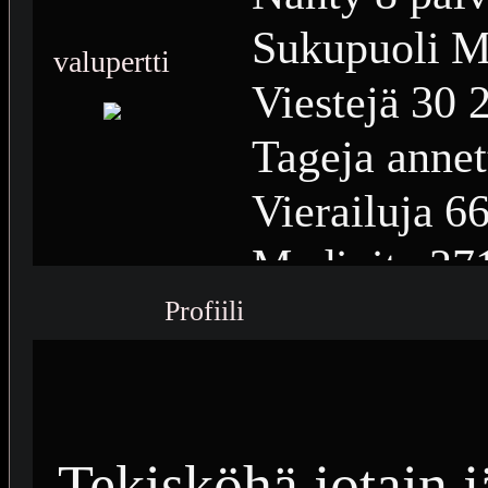
Sukupuoli
M
valupertti
Viestejä
30 
Tageja annet
Vierailuja
66
Medioita
37
Profiili
Medioiden n
Plussia
12 0
Saavutuksia
Tekisköhä jotain 