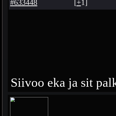
#633448
[
+
1
]
Siivoo eka ja sit palk