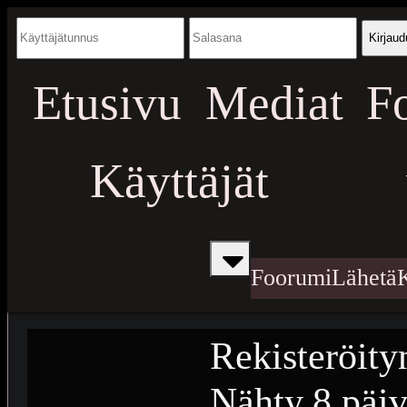
Kirjaud
Etusivu
Mediat
F
Käyttäjät
Foorumi
Lähetä
Rekisteröity
Nähty
8 päiv