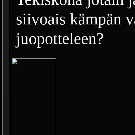
siivoais kämpän v
juopotteleen?