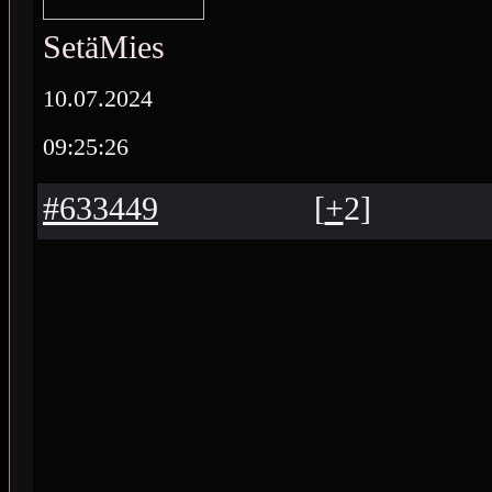
SetäMies
10.07.2024
09:25:26
#633449
[
+
2
]