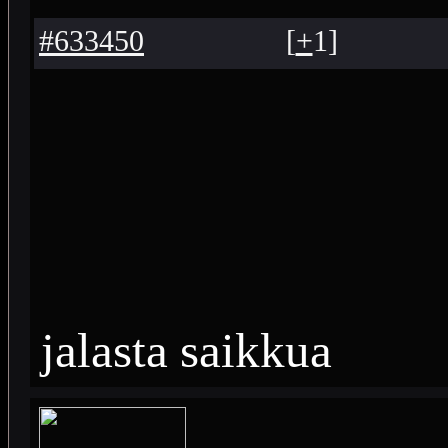
#633450
[
+
1
]
jalasta saikkua