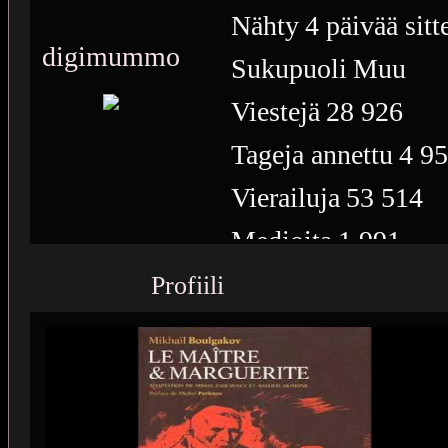
Nähty
4 päivää sitt
digimummo
Sukupuoli
Muu
Viestejä
28 926
Tageja annettu
4 9
Vierailuja
53 514
Medioita
1 991
Medioiden näyttöke
Profiili
188
Plussia
13 401
Saavutuksia
109