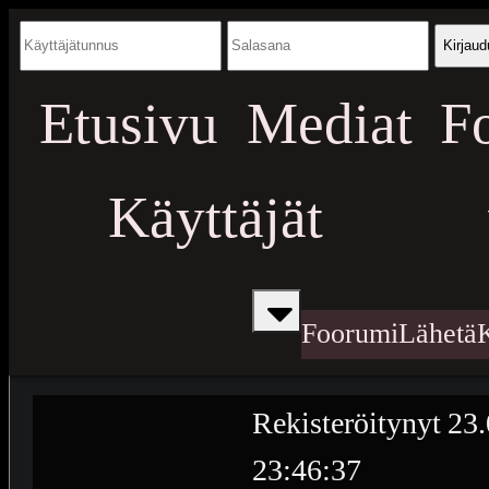
Kirjaud
Etusivu
Mediat
F
Käyttäjät
Foorumi
Lähetä
Rekisteröitynyt
23.
23:46:37