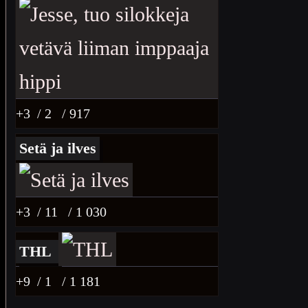
+3
/ 2
/ 917
Setä ja ilves
+3
/ 11
/ 1 030
THL
+9
/ 1
/ 1 181