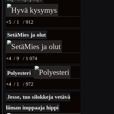
+5
/ 1
/ 912
SetäMies ja olut
+4
/ 9
/ 1 074
Polyesteri
+4
/ 1
/ 972
Jesse, tuo silokkeja vetävä
liiman imppaaja hippi