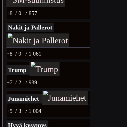
+8
/ 0
/ 857
Nakit ja Pallerot
+8
/ 0
/ 1 061
Trump
+7
/ 2
/ 939
Junamiehet
+5
/ 3
/ 1 004
Hyvä kysymys