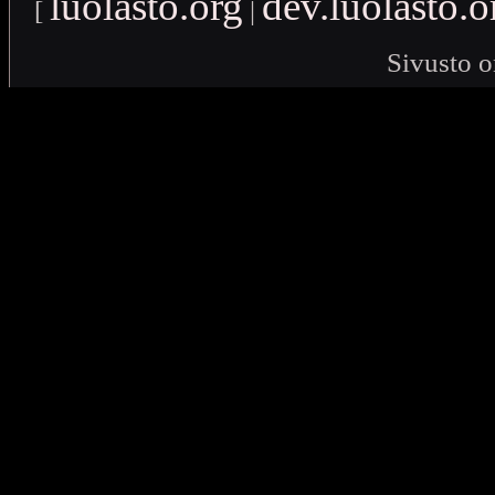
luolasto.org
dev.luolasto.o
[
|
Sivusto o