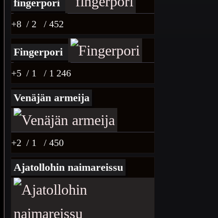
fingerpori
+8
/ 2
/ 452
Fingerpori
+5
/ 1
/ 1 246
Venäjän armeija
+2
/ 1
/ 450
Ajatollohin naimareissu