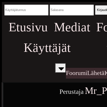
Kirjaud
Etusivu
Mediat
F
Käyttäjät
Foorumi
Lähetä
Mr_P
Perustaja