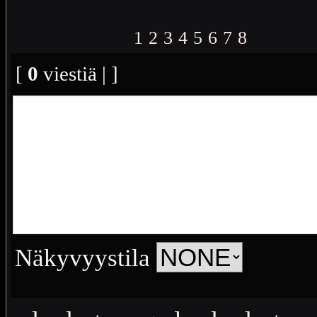
1
2
3
4
5
6
7
8
[
0
viestiä | ]
Näkyvyystila