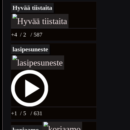
Hyvää tiistaita
+4
/ 2
/ 587
lasipesuneste
+1
/ 5
/ 631
korjaamo