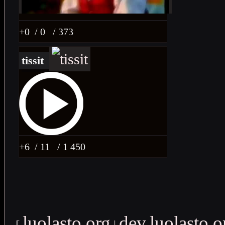
+0
/ 0
/ 373
tissit
+6
/ 11
/ 1 450
luolasto.org
dev.luolasto.o
[
|