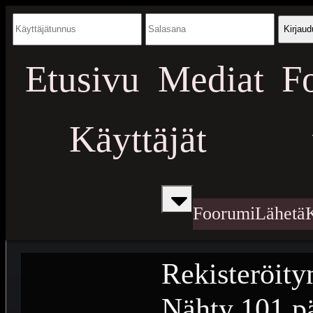
Kirjaud
Etusivu
Mediat
F
Käyttäjät
Foorumi
Lähetä
Rekisteröity
Nähty
101 pä