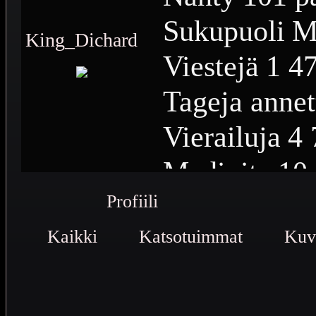
Sukupuoli
M
King_Dichard
Viestejä
1 4
Tageja annet
Vierailuja
4 
Medioita
10
Profiili
Medioiden n
Kaikki
Katsotuimmat
Plussia
923
Kuv
Saavutuksia