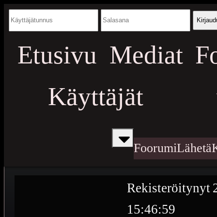
Kirjaud
Etusivu
Mediat
F
Käyttäjät
Foorumi
Lähetä
Rekisteröitynyt
15:46:59