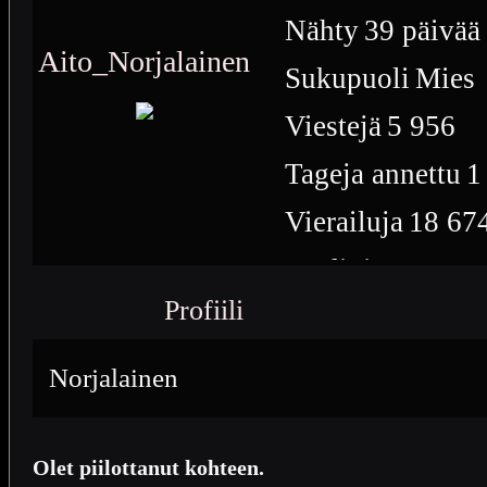
Nähty
39 päivää 
Aito_Norjalainen
Sukupuoli
Mies
Viestejä
5 956
Tageja annettu
1
Vierailuja
18 67
Medioita
311
Profiili
Medioiden näytt
312
Norjalainen
Plussia
2 365
Saavutuksia
26
Olet piilottanut kohteen.