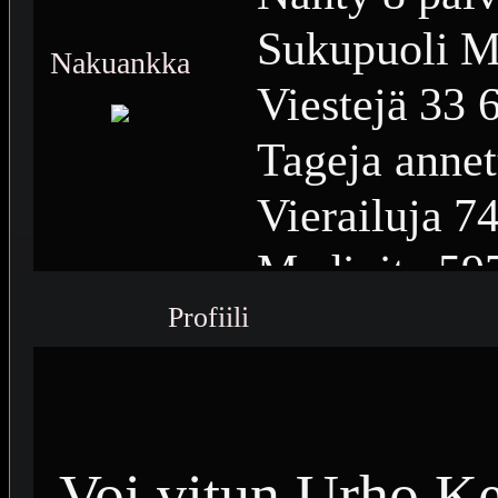
Sukupuoli
M
Nakuankka
Viestejä
33 
Tageja annet
Vierailuja
74
Medioita
59
Profiili
Medioiden n
Plussia
15 7
Saavutuksia
Voi vitun Urho Ke