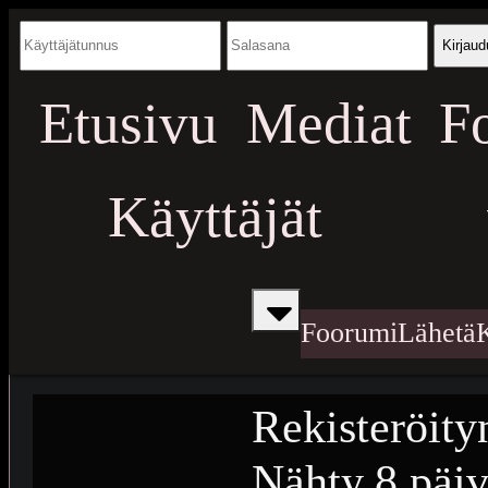
Kirjaud
Etusivu
Mediat
F
Käyttäjät
Foorumi
Lähetä
Rekisteröity
Nähty
8 päiv