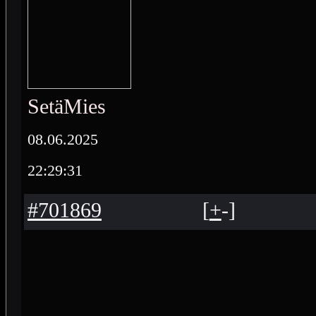
SetäMies
08.06.2025
22:29:31
#701869
[
+
-
]