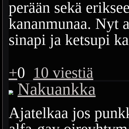
perään sekä eriksee
kananmunaa. Nyt a
sinapi ja ketsupi k
+
0
10 viestiä
Nakuankka
Ajatelkaa jos punkk
alfa-gay oireyhtymä