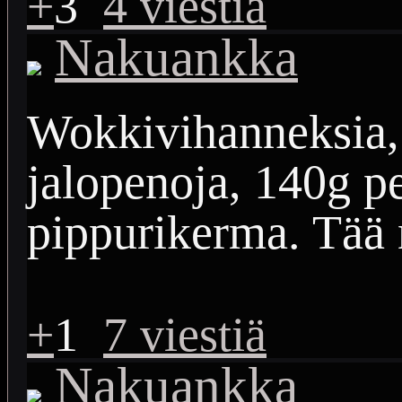
+
3
4 viestiä
Nakuankka
Wokkivihanneksia, 
jalopenoja, 140g p
pippurikerma. Tää 
+
1
7 viestiä
Nakuankka