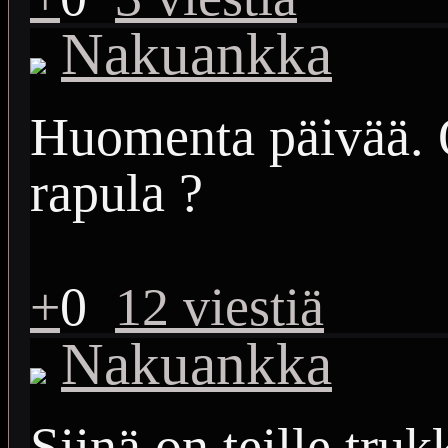
Nakuankka
Huomenta päivää. 
rapula ?
+
0
12 viestiä
Nakuankka
Siinä on teille truk