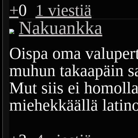
+
0
1 viestiä
Nakuankka
Oispa oma valupertt
muhun takaapäin sa
Mut siis ei homolla
miehekkäällä latino