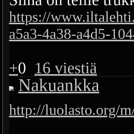
https://www.iltaleht
a5a3-4a38-a4d5-10
+
0
16 viestiä
Nakuankka
http://luolasto.org/