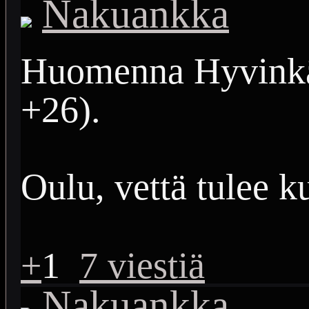
Nakuankka
Huomenna Hyvinkää
+26).
Oulu, vettä tulee ku
+
1
7 viestiä
Nakuankka