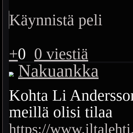
Käynnistä peli
+
0
0 viestiä
Nakuankka
Kohta Li Andersson 
meillä olisi tilaa
https://www.iltaleht