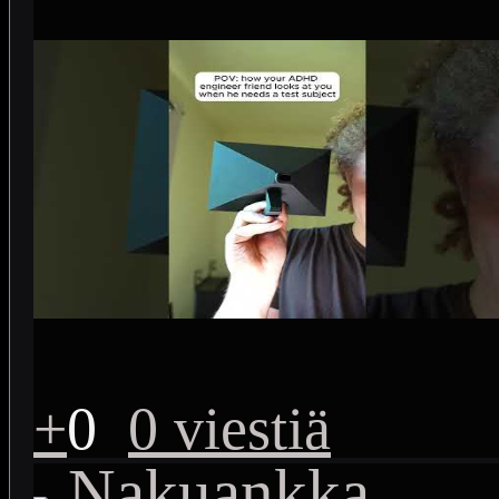
+
0
0 viestiä
Nakuankka