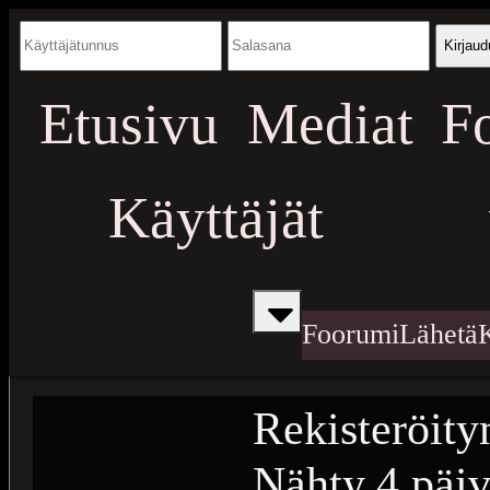
Kirjaud
Etusivu
Mediat
F
Käyttäjät
Foorumi
Lähetä
Rekisteröity
Nähty
4 päiv