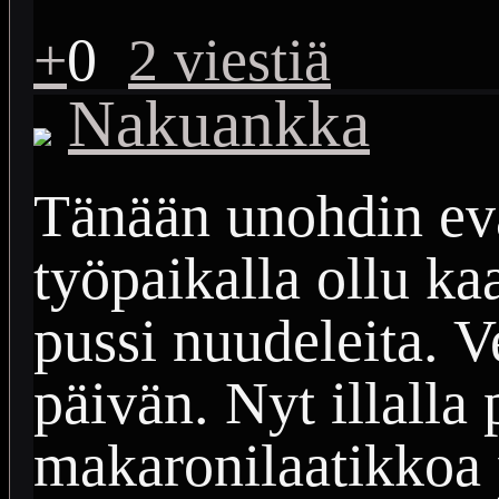
+
0
2 viestiä
Nakuankka
Tänään unohdin evä
työpaikalla ollu ka
pussi nuudeleita. V
päivän. Nyt illalla 
makaronilaatikkoa