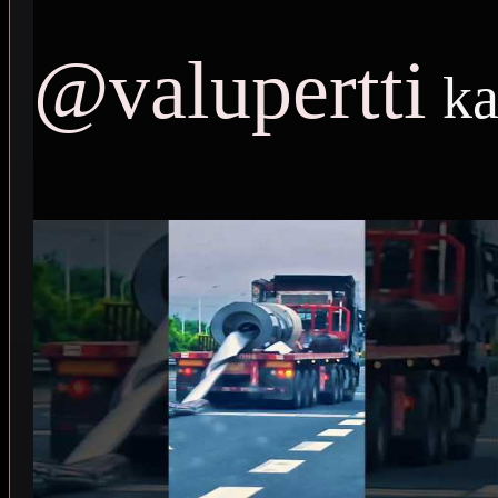
@valupertti
ka