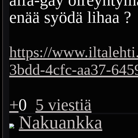
enää syödä lihaa ?
https://www.iltaleht
3bdd-4cfc-aa37-64
+
0
5 viestiä
Nakuankka