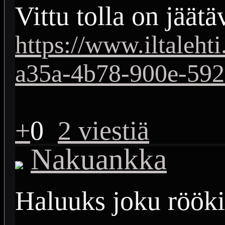
Vittu tolla on jäätä
https://www.iltalehti
a35a-4b78-900e-59
+
0
2 viestiä
Nakuankka
Haluuks joku rööki