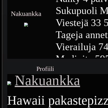
Sukupuoli
M
Nakuankka
Viestejä
33 
Tageja annet
Vierailuja
74
Medioita
59
Profiili
Medioiden n
Nakuankka
Plussia
15 6
Saavutuksia
Hawaii pakastepizz