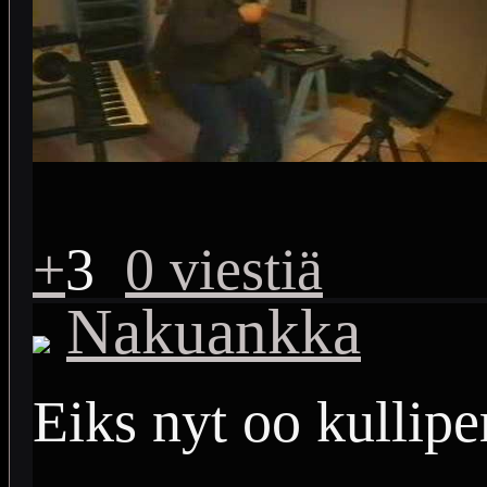
+
3
0 viestiä
Nakuankka
Eiks nyt oo kullipe