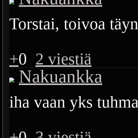
Torstai, toivoa täy
+
0
2 viestiä
Nakuankka
iha vaan yks tuhma
+
0
3 viestiä