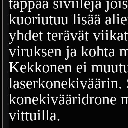
tappaa siviilejä joi
kuoriutuu lisää ali
yhdet terävät viikat
viruksen ja kohta m
Kekkonen ei muutu
laserkonekiväärin. 
konekivääridrone 
vittuilla.