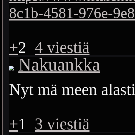
8c1b-4581-976e-9e
+
2
4 viestiä
Nakuankka
Nyt mä meen alast
+
1
3 viestiä