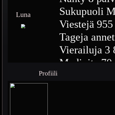
Sukupuoli
M
Luna
Viestejä
955
Tageja annet
Vierailuja
3 
Medioita
70
Profiili
Medioiden n
Plussia
548
Saavutuksia