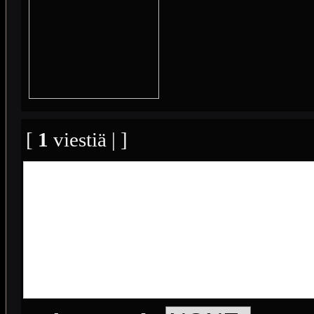
[
1
viestiä | ]