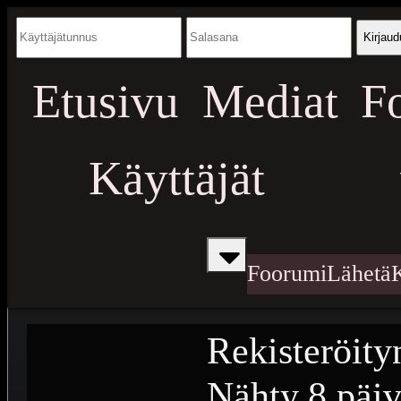
Kirjaud
Etusivu
Mediat
F
Käyttäjät
Foorumi
Lähetä
Rekisteröity
Nähty
8 päiv