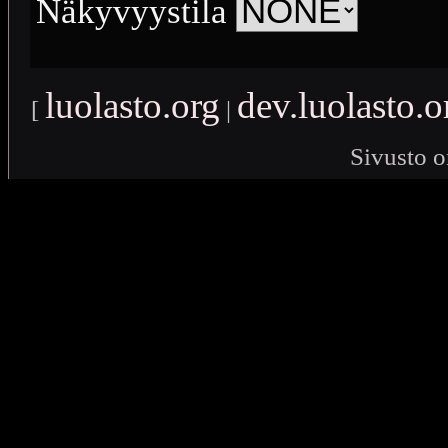
Näkyvyystila
luolasto.org
dev.luolasto.o
[
|
Sivusto o