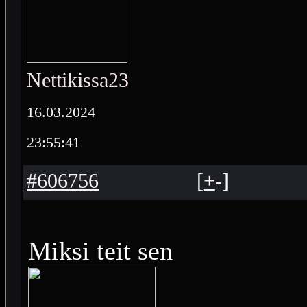
Nettikissa23
16.03.2024
23:55:41
#606756
[
+
-
]
Miksi teit sen