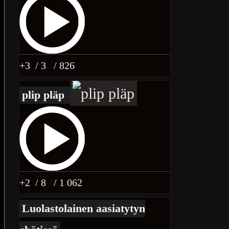
+3
/ 3
/ 826
plip pläp
+2
/ 8
/ 1 062
Luolastolainen aasiatytyn