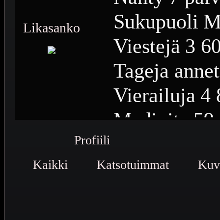
Sukupuoli
M
Likasanko
Viestejä
3 6
Tageja annet
Vierailuja
4 
Medioita
59
Profiili
Medioiden n
Kaikki
Katsotuimmat
Plussia
4 30
Kuv
Saavutuksia