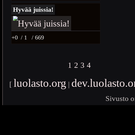
Hyvää juissia!
+0
/ 1
/ 669
1
2
3
4
luolasto.org
dev.luolasto.o
[
|
Sivusto o