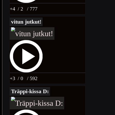
+4
/ 2
/ 777
vitun jutkut!
+3
/ 0
/ 592
Träppi-kissa D: