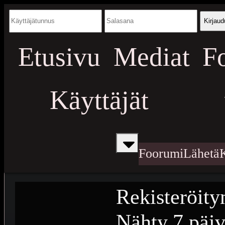
Kirjaud
Etusivu
Mediat
F
Käyttäjät
Foorumi
Lähetä
Rekisteröity
Nähty
7 päiv