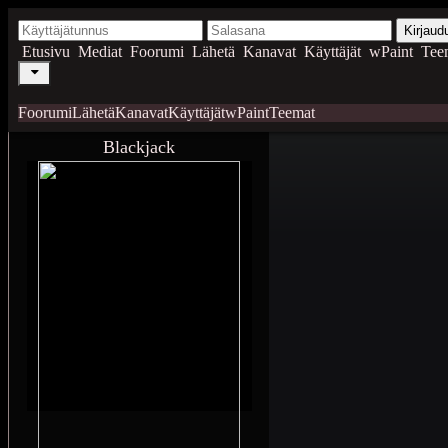
Kirjaud
Etusivu
Mediat
Foorumi
Lähetä
Kanavat
Käyttäjät
wPaint
Tee
Foorumi
Lähetä
Kanavat
Käyttäjät
wPaint
Teemat
Blackjack