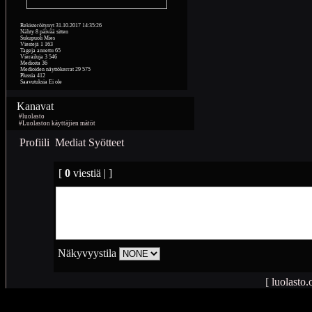
Rekisteröitynyt
31.10.2017 14:35:26
Nähty
8 päivää sitten
Sukupuoli
Mies
Viestejä
1 163
Tageja annettu
65
Vierailuja
3 546
Medioita
36
Medioiden näyttökerrat
29 575
Plussia
412
Saavutuksia
Ei ole
Kanavat
#luolasto
#Luolaston käyttäjien mätöt
Profiili
Mediat
Syötteet
[
0
viestiä | ]
Näkyvyystila
[
luolasto.