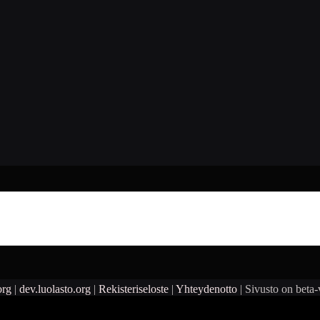
org
|
dev.luolasto.org
|
Rekisteriseloste
|
Yhteydenotto
| Sivusto on beta-