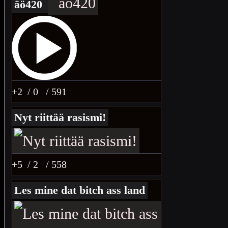
äö420
+2
/ 0
/ 591
Nyt riittää rasismi!
+5
/ 2
/ 558
Les mine dat bitch ass land