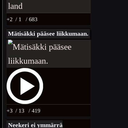
+2
/ 1
/ 683
Mätisäkki pääsee liikkumaan.
+3
/ 13
/ 419
Neekeri ei ymmärrä