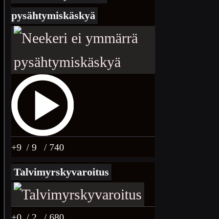
pysähtymiskäskyä
+9
/ 9
/ 740
Talvimyrskyvaroitus
+0
/ 2
/ 680