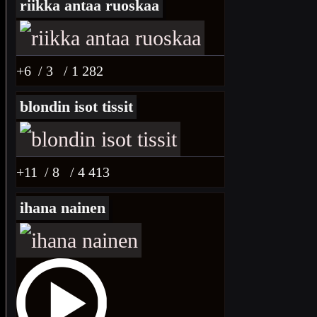
riikka antaa ruoskaa
+6
/ 3
/ 1 282
blondin isot tissit
+11
/ 8
/ 4 413
ihana nainen