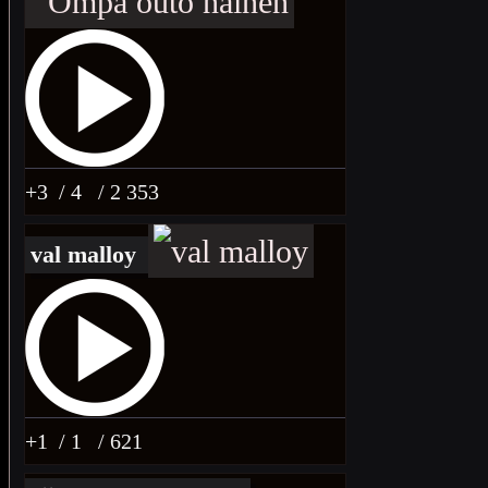
+3
/ 4
/ 2 353
val malloy
+1
/ 1
/ 621