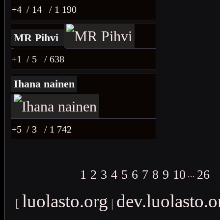
+4
/ 14
/ 1 190
MR Pihvi
+1
/ 5
/ 638
Ihana nainen
+5
/ 3
/ 1 742
1
2
3
4
5
6
7
8
9
10
26
...
luolasto.org
dev.luolasto.o
[
|