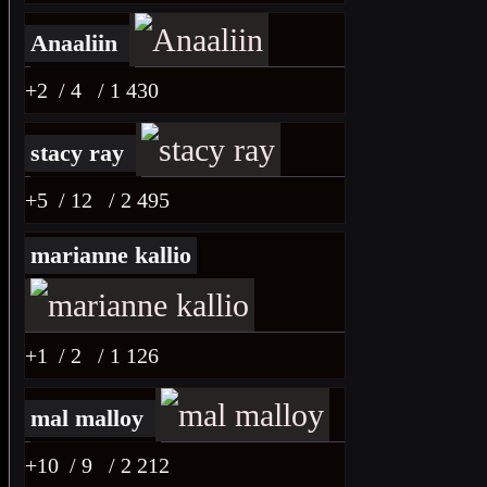
Anaaliin
+2
/ 4
/ 1 430
stacy ray
+5
/ 12
/ 2 495
marianne kallio
+1
/ 2
/ 1 126
mal malloy
+10
/ 9
/ 2 212