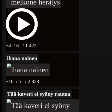
+4
/ 6
/ 1 422
ihana nainen
+10
/ 5
/ 2 838
Tää kaveri ei syöny rautaa