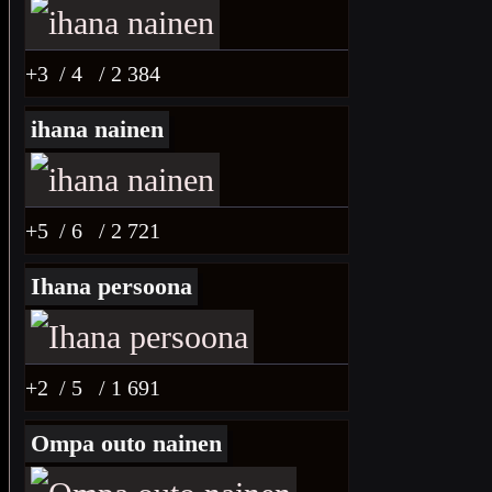
+3
/ 4
/ 2 384
ihana nainen
+5
/ 6
/ 2 721
Ihana persoona
+2
/ 5
/ 1 691
Ompa outo nainen