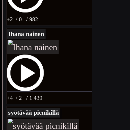
+2
/ 0
/ 982
Ihana nainen
+4
/ 2
/ 1 439
syötävää picnikillä