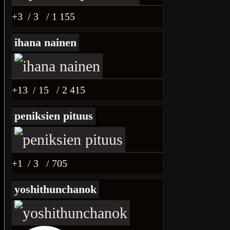
+3
/ 3
/ 1 155
ihana nainen
+13
/ 15
/ 2 415
peniksien pituus
+1
/ 3
/ 705
yoshithunchanok