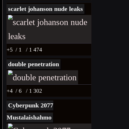
scarlet johanson nude leaks
+5
/ 1
/ 1 474
double penetration
+4
/ 6
/ 1 302
Cyberpunk 2077
Mustalaishahmo