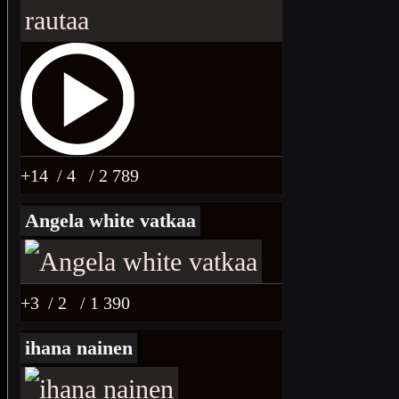
+14
/ 4
/ 2 789
Angela white vatkaa
+3
/ 2
/ 1 390
ihana nainen