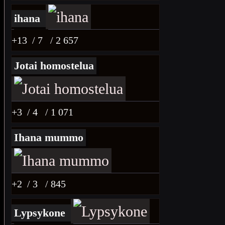
ihana
+13
/ 7
/ 2 657
Jotai homostelua
+3
/ 4
/ 1 071
Ihana mummo
+2
/ 3
/ 845
Lypsykone