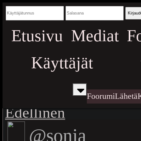
Kirjaud
Etusivu
Mediat
F
Käyttäjät
Foorumi
Lähetä
Edellinen
@sonja