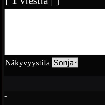
[
1
viestiä | ]
Näkyvyystila
⭰