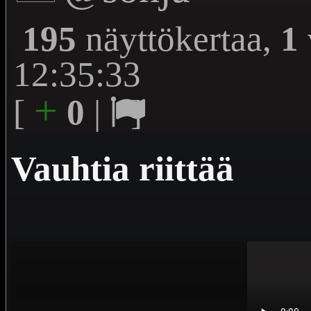
195
näyttökertaa,
1
12:35:33
+
[
0
|
]
Vauhtia riittää