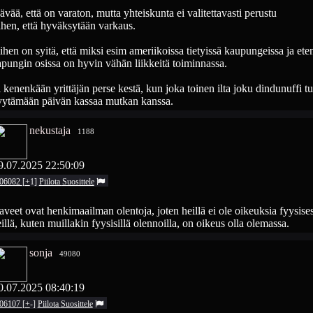
ävää, että on varaton, mutta yhteiskunta ei valitettavasti perustu
ihen, että hyväksytään varkaus.
ihen on syitä, että miksi esim ameriikoissa tietyissä kaupungeissa ja ete
pungin osissa on hyvin vähän liikkeitä toiminnassa.
 kenenkään yrittäjän perse kestä, kun joka toinen ilta joku dindunuffi tu
yytämään päivän kassaa mutkan kanssa.
nekustaja
1188
9.07.2025 22:50:09
06082
[
+
1
]
Piilota
Suosittele
veet ovat henkimaailman olentoja, joten heillä ei ole oikeuksia fyysises
illä, kuten muillakin fyysisillä olennoilla, on oikeus olla olemassa.
sonja
49080
0.07.2025 08:40:19
06107
[
+
-
]
Piilota
Suosittele