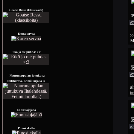
Goatse Ressu (klassikoita)
0
#7
Korea servaa
>
Mu
Etkö jo ole puhdas >:3
0
#7
Naurunappulan juttukuva
Iltalehdessä, Feimii tarjolla :)
a
ht
Ennustajajäbä
0
#7
Putosi ekalla