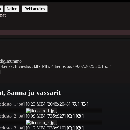
u
Nollaa
Rekisteröidy
mat
digimummo
ökertaa,
8
viestiä,
3.87
MB,
4
tiedostoa,
09.07.2025 20:15:34
]
, Sanna ja vassarit
iedosto_1.jpg
]
[0.23 MB]
[2048x2048]
[
] [
]
iedosto_2.jpg
]
[0.09 MB]
[735x927]
[
] [
]
iedosto_3.jpg
]
[0.12 MB]
[938x910]
[
] [
]