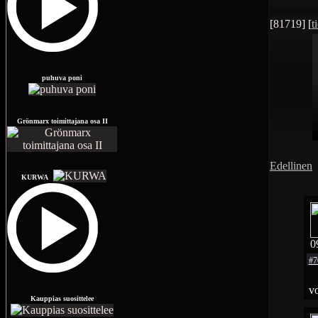
[
81719
] [
t
puhuva poni
Grönmarx toimittajana osa II
Edellinen
KURWA
0
#7
v
Kauppias suosittelee