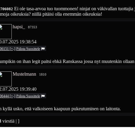
Ei ole tasa-arvoa tuo tuommonen! ninjat on väkivallan tuottajia j
>706082
moja oikeuksia? niillä pitäisi olla enemmän oikeuksia!
hapsi_
87353
0.07.2025 19:38:54
06151
[
+
-
]
Piilota
Suosittele
mpikin on ihan legit paitsi ehkä Ranskassa jossa nyt muutenkin ollaa
Mustelmann
1810
2.07.2025 19:39:40
06444
[
+
-
]
Piilota
Suosittele
 kyllä usko, että valkoiseen kaapuun pukeutuminen on laitonta.
8
viestiä | ]