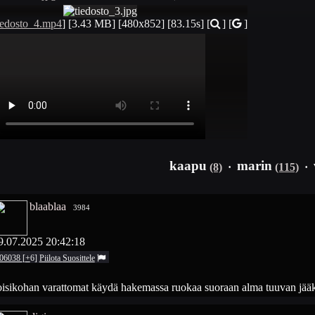
iedosto_4.mp4
]
[3.43 MB]
[480x852]
[83.15s]
[
] [
]
kaapu
marin
(8)
·
(115)
·
blaablaa
3984
9.07.2025 20:42:18
06038
[
+
6
]
Piilota
Suosittele
oisikohan varattomat käydä hakemassa ruokaa suoraan alma tuuvan jääk