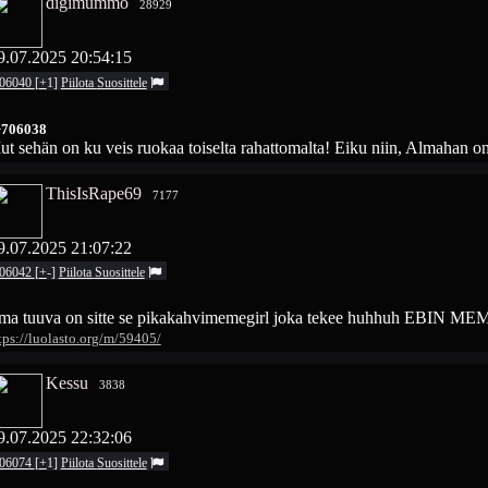
digimummo
28929
9.07.2025 20:54:15
06040
[
+
1
]
Piilota
Suosittele
>706038
t sehän on ku veis ruokaa toiselta rahattomalta! Eiku niin, Almahan on 
ThisIsRape69
7177
9.07.2025 21:07:22
06042
[
+
-
]
Piilota
Suosittele
lma tuuva on sitte se pikakahvimemegirl joka tekee huhhuh EBIN M
tps://luolasto.org/m/59405/
Kessu
3838
9.07.2025 22:32:06
06074
[
+
1
]
Piilota
Suosittele