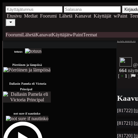
Kirjaud
Etusivu
Mediat
Foorumi
Lähetä
Kanavat
Käyttäjät
wPaint
Tee
Foorumi
Lähetä
Kanavat
Käyttäjät
wPaint
Teemat
Edellinen
totuus
@
Pörröinen ja lämpöisä
664
näytt
[
+
1
|
Dallasin Pamela eli Victoria
Principal
Kaavut
[
81722
] [
t
not sure if nautinko
[
81721
] [
t
[
81720
] [
t