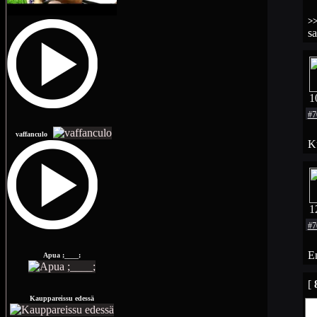
>
sa
1
#7
vaffanculo
Ku
1
#7
En
Apua ;____;
[
Kauppareissu edessä