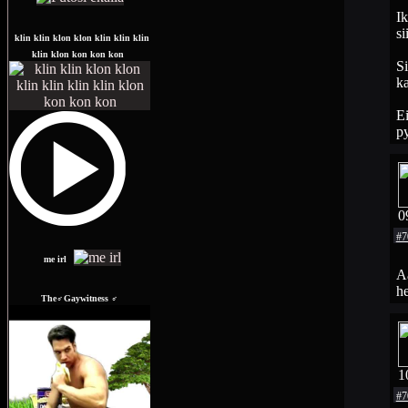
Ik
si
klin klin klon klon klin klin klin
klin klon kon kon kon
Si
ka
Ei
p
0
#7
me irl
Aa
he
The♂Gaywitness ♂
1
#7