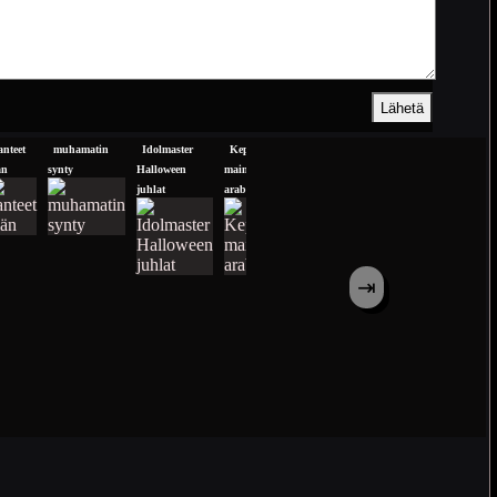
anteet
muhamatin
Idolmaster
Kepulitkin
hassanilla aimbotissa vikaa
Minun
än
synty
Halloween
mainostaa
juhlat
arabiaksi
⇥