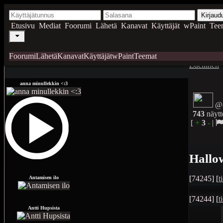
Kirjaud
Etusivu
Mediat
Foorumi
Lähetä
Kanavat
Käyttäjät
wPaint
Tee
Foorumi
Lähetä
Kanavat
Käyttäjät
wPaint
Teemat
Edellinen
anna minullekkin <:3
@
743
näytt
[
+
3
-
|
Hallow
[
74245
] [
t
Antamisen ilo
[
74244
] [
t
Antti Hupsista