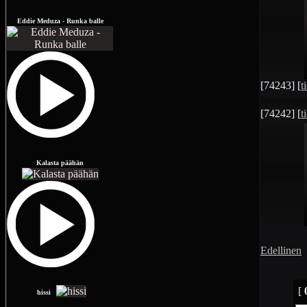
Eddie Meduza - Runka balle
[
74243
] [
t
[
74242
] [
t
Kalasta päähän
Edellinen
[
hissi