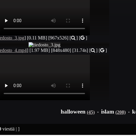
iedosto_3.jpg
]
[0.11 MB]
[967x526]
[
] [
]
iedosto_4.mp4
]
[1.97 MB]
[848x480]
[31.74s]
[
] [
]
halloween
islam
k
(45)
·
(208)
·
0
viestiä | ]