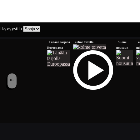
kyvyystila
Tänään tarjolla
kolme toivetta
Suomi
v
Euroopassa
nousuun
m
⭰