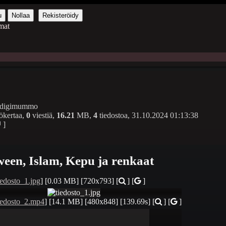
u
Nollaa
Rekisteröidy
mat
digimummo
ökertaa,
0
viestiä,
16.21
MB,
4
tiedostoa,
31.10.2024 01:13:38
]
een, Islam, Kepu ja renkaat
iedosto_1.jpg
]
[0.03 MB]
[720x793]
[
] [
]
iedosto_2.mp4
]
[14.1 MB]
[480x848]
[139.69s]
[
] [
]