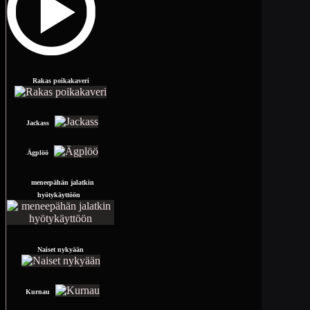
Rakas poikakaveri
Jackass
Ägplöö
meneepähän jalatkin
hyötykäyttöön
Naiset nykyään
Kurnau