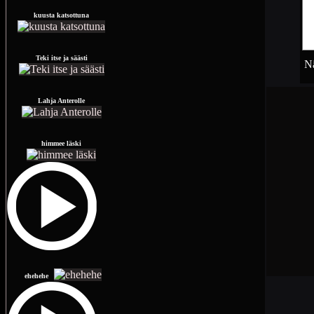
kuusta katsottuna
Teki itse ja säästi
Nä
Lahja Anterolle
himmee läski
ehehehe