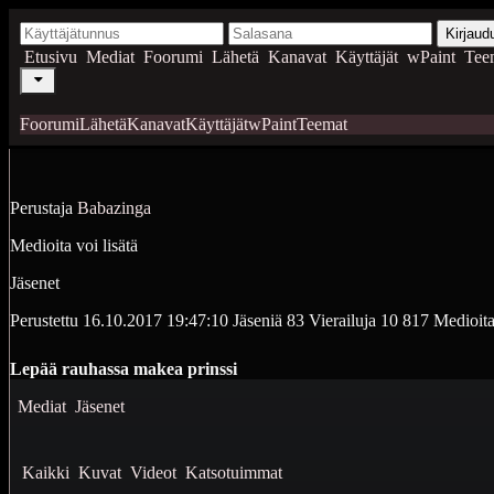
Kirjaud
Etusivu
Mediat
Foorumi
Lähetä
Kanavat
Käyttäjät
wPaint
Tee
Foorumi
Lähetä
Kanavat
Käyttäjät
wPaint
Teemat
Perustaja
Babazinga
Medioita voi lisätä
Jäsenet
Perustettu
16.10.2017 19:47:10
Jäseniä
83
Vierailuja
10 817
Medioit
Lepää rauhassa makea prinssi
Mediat
Jäsenet
Kaikki
Kuvat
Videot
Katsotuimmat