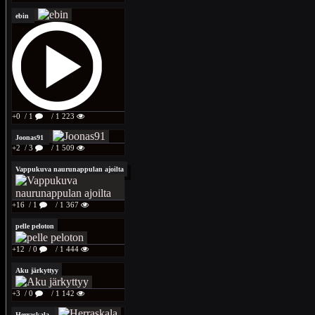
ebin
+0
/ 1
/ 1 223
Joonas91
+2
/ 3
/ 1 509
Vappukuva naurunappulan ajoilta
+16
/ 1
/ 1 367
pelle peloton
+12
/ 0
/ 1 444
Aku järkyttyy
+3
/ 0
/ 1 142
Herraskala