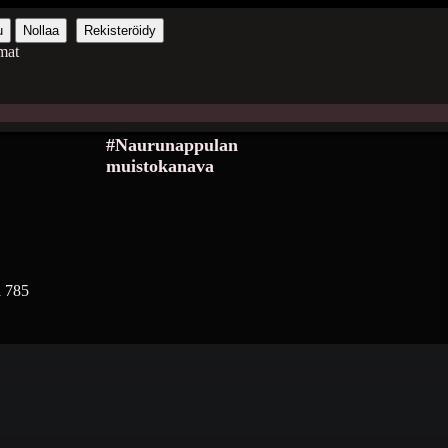
u
Nollaa
Rekisteröidy
mat
#Naurunappulan
muistokanava
a
785