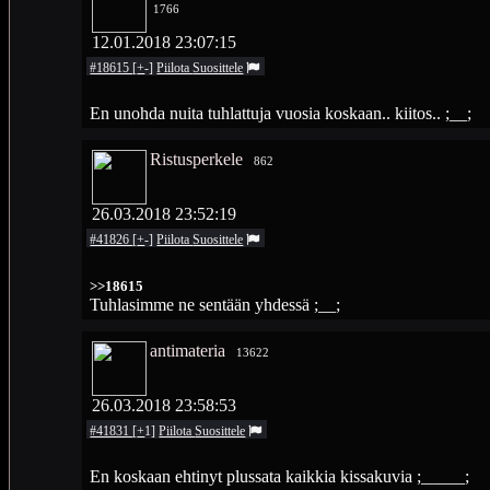
1766
12.01.2018 23:07:15
#18615
[
+
-
]
Piilota
Suosittele
En unohda nuita tuhlattuja vuosia koskaan.. kiitos.. ;__;
Ristusperkele
862
26.03.2018 23:52:19
#41826
[
+
-
]
Piilota
Suosittele
>>18615
Tuhlasimme ne sentään yhdessä ;__;
antimateria
13622
26.03.2018 23:58:53
#41831
[
+
1
]
Piilota
Suosittele
En koskaan ehtinyt plussata kaikkia kissakuvia ;_____;