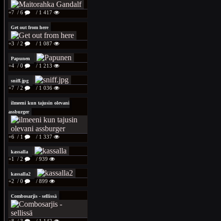
+7
/ 6
/ 1 417
Get out from here
+3
/ 2
/ 1 087
Papunen
+4
/ 0
/ 1 213
sniff.jpg
+7
/ 2
/ 1 036
ilmeeni kun tajusin olevani
assburger
+6
/ 1
/ 1 337
kassalla
+1
/ 2
/ 939
kassalla2
+2
/ 0
/ 899
Combosarjis - sellissä