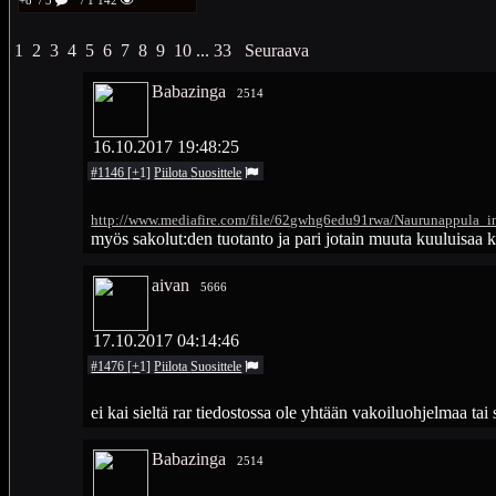
+8
/ 3
/ 1 142
1
2
3
4
5
6
7
8
9
10
...
33
Seuraava
Babazinga
2514
16.10.2017 19:48:25
#1146
[
+
1
]
Piilota
Suosittele
http://www.mediafire.com/file/62gwhg6edu91rwa/Naurunappula_in
myös sakolut:den tuotanto ja pari jotain muuta kuuluisaa k
aivan
5666
17.10.2017 04:14:46
#1476
[
+
1
]
Piilota
Suosittele
ei kai sieltä rar tiedostossa ole yhtään vakoiluohjelmaa tai
Babazinga
2514