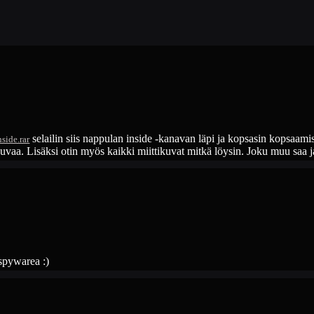
selailin siis nappulan inside -kanavan läpi ja kopsasin kopsaa
side.rar
uvaa. Lisäksi otin myös kaikki miittikuvat mitkä löysin. Joku muu saa j
 spywarea :)