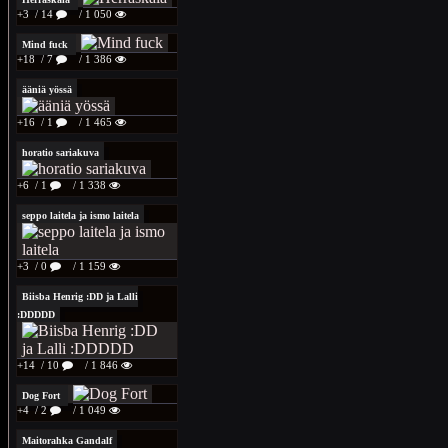
+3
/ 14
/ 1 050
Mind fuck
+18
/ 7
/ 1 386
ääniä yössä
+16
/ 1
/ 1 465
horatio sariakuva
+6
/ 1
/ 1 338
seppo laitela ja ismo laitela
+3
/ 0
/ 1 159
Biisba Henrig :DD ja Lalli
:DDDDD
+14
/ 10
/ 1 846
Dog Fort
+4
/ 2
/ 1 049
Maitorahka Gandalf