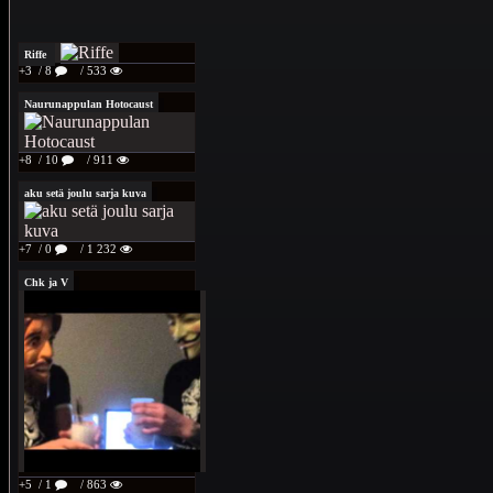
Riffe
+3
/ 8
/ 533
Naurunappulan Hotocaust
+8
/ 10
/ 911
aku setä joulu sarja kuva
+7
/ 0
/ 1 232
Chk ja V
+5
/ 1
/ 863