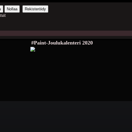
u
Nollaa
Rekisteröidy
mat
#Paint-Joulukalenteri 2020