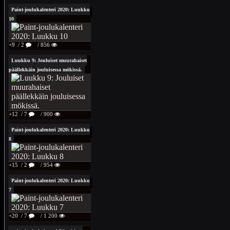
Paint-joulukalenteri 2020: Luukku
10
+9
/ 2
/ 856
Luukku 9: Jouluiset muurahaiset
päällekkäin jouluisessa mökissä.
+12
/ 7
/ 900
Paint-joulukalenteri 2020: Luukku
8
+15
/ 2
/ 954
Paint-joulukalenteri 2020: Luukku
7
+20
/ 7
/ 1 200