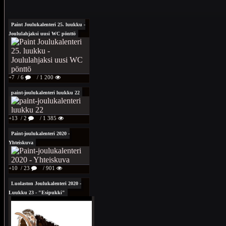
Paint Joulukalenteri 25. luukku -
Joululahjaksi uusi WC pönttö
+7
/ 6
/ 1 200
paint-joulukalenteri luukku 22
+13
/ 2
/ 1 385
Paint-joulukalenteri 2020 -
Yhteiskuva
+10
/ 23
/ 901
Luolaston Joulukalenteri 2020 -
Luukku 23 - "Esipukki"