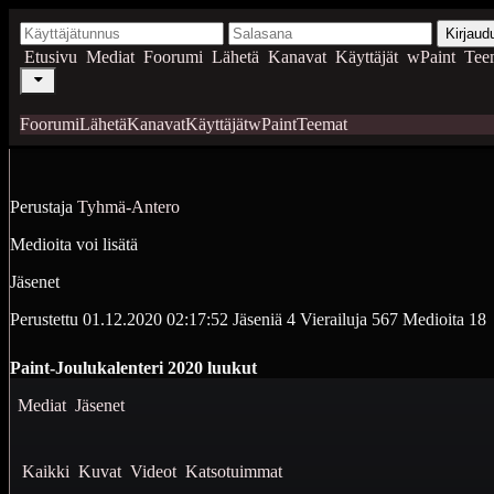
Kirjaud
Etusivu
Mediat
Foorumi
Lähetä
Kanavat
Käyttäjät
wPaint
Tee
Foorumi
Lähetä
Kanavat
Käyttäjät
wPaint
Teemat
Perustaja
Tyhmä-Antero
Medioita voi lisätä
Jäsenet
Perustettu
01.12.2020 02:17:52
Jäseniä
4
Vierailuja
567
Medioita
18
Paint-Joulukalenteri 2020 luukut
Mediat
Jäsenet
Kaikki
Kuvat
Videot
Katsotuimmat