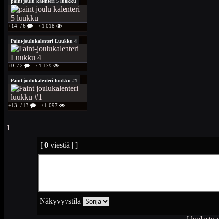
paint joulu kalenteri 5 luukku
+14
/ 6
/ 1 018
Paint-joulukalenteri Luukku 4
+9
/ 3
/ 1 179
Paint joulukalenteri luukku #1
+13
/ 13
/ 1 097
1
[
0
viestiä | ]
Näkyvyystila
[
luolasto.