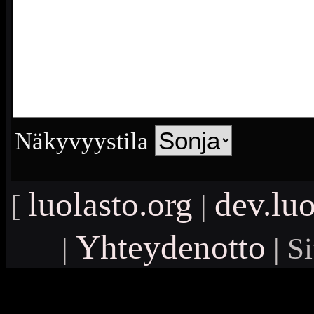
Näkyvyystila
luolasto.org
dev.luo
[
|
Yhteydenotto
|
| Si