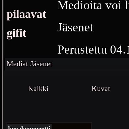
Medioita voi l
pilaavat
Jäsenet
gifit
Perustettu
04.
Vierailuja
626
Mediat
Jäsenet
Mahdollisimma
Kaikki
Kuvat
gif-tiedostot
kuvakommentti