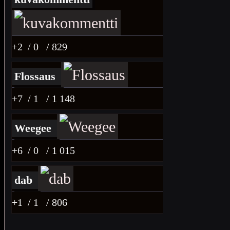
+2
/ 0
/ 829
Flossaus
+7
/ 1
/ 1 148
Weegee
+6
/ 0
/ 1 015
dab
+1
/ 1
/ 806