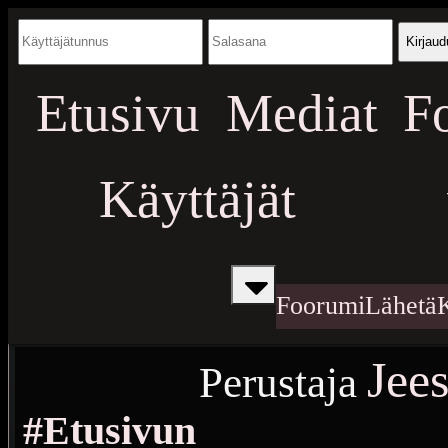
Kirjaud
Etusivu
Mediat
F
Käyttäjät
Foorumi
Lähetä
Jee
Perustaja
#Etusivun