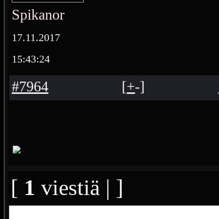
Spikanor
17.11.2017
15:43:24
#7964
[
+
-
]
[
1
viestiä | ]