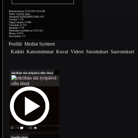
Rekisteröitynyt
23.02.2024 16:51:08
Nähty
5 päivää sitten
Sukupuoli
NEEKERIHUORA-420
Viestejä
7 179
Tageja annettu
15 969
Vierailuja
22 153
Medioita
5 719
Medioiden näyttökerrat
3 021 813
Plussia
14 874
Saavutuksia
172
Profiili
Mediat
Syötteet
Kaikki
Katsotuimmat
Kuvat
Videot
Suositukset
Saavutukset
eiköhän tää työpäivä ollu tässä
+0
/ 1
/ 31
kuulin tuon