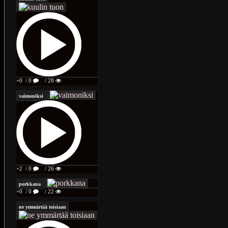
+0
/ 0
/ 28
vaimoniksi
+2
/ 0
/ 26
porkkana
+0
/ 0
/ 22
ne ymmärtää toisiaan