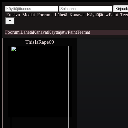
Kirjaud
Etusivu
Mediat
Foorumi
Lähetä
Kanavat
Käyttäjät
wPaint
Tee
Foorumi
Lähetä
Kanavat
Käyttäjät
wPaint
Teemat
ThisIsRape69