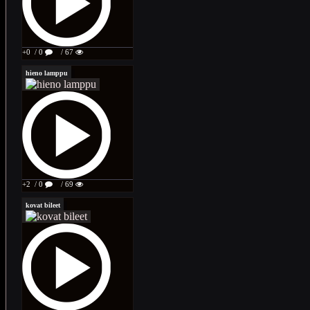
+0
/ 0
/ 67
hieno lamppu
+2
/ 0
/ 69
kovat bileet