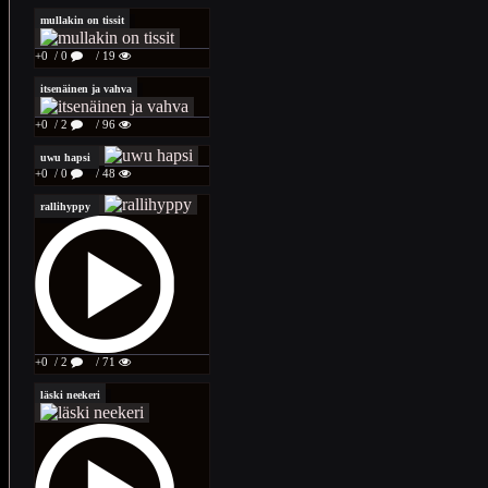
mullakin on tissit
+0
/ 0
/ 19
itsenäinen ja vahva
+0
/ 2
/ 96
uwu hapsi
+0
/ 0
/ 48
rallihyppy
+0
/ 2
/ 71
läski neekeri