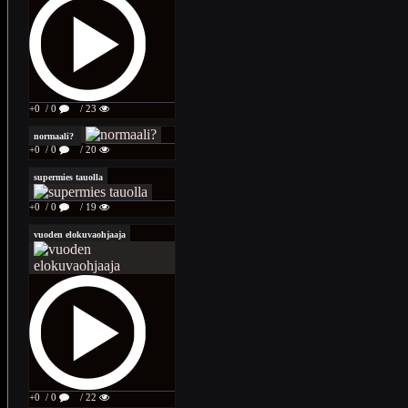
+0
/ 0
/ 23
normaali?
+0
/ 0
/ 20
supermies tauolla
+0
/ 0
/ 19
vuoden elokuvaohjaaja
+0
/ 0
/ 22